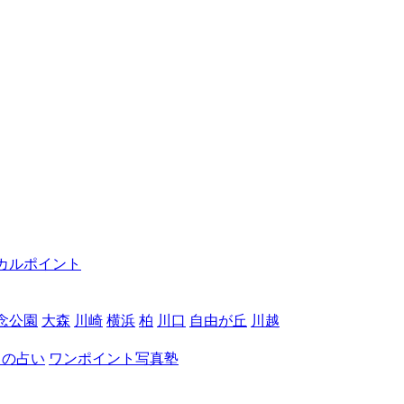
カルポイント
念公園
大森
川崎
横浜
柏
川口
自由が丘
川越
月の占い
ワンポイント写真塾