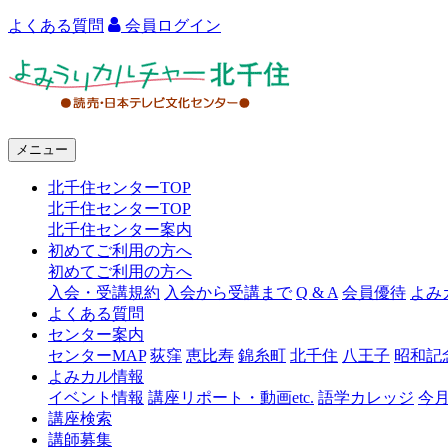
よくある質問
会員ログイン
よ
み
う
メニュー
り
北千住センターTOP
カ
北千住センターTOP
ル
北千住センター案内
初めてご利用の方へ
チ
初めてご利用の方へ
ャ
入会・受講規約
入会から受講まで
Q & A
会員優待
よみ
よくある質問
ー
センター案内
センターMAP
荻窪
恵比寿
錦糸町
北千住
八王子
昭和記
北
よみカル情報
千
イベント情報
講座リポート・動画etc.
語学カレッジ
今
講座検索
住
講師募集