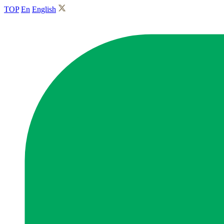
TOP
En
English