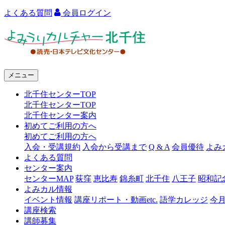
よくある質問
会員ログイン
よ
み
う
メニュー
り
北千住センターTOP
カ
北千住センターTOP
ル
北千住センター案内
初めてご利用の方へ
チ
初めてご利用の方へ
ャ
入会・受講規約
入会から受講まで
Q & A
会員優待
よみ
よくある質問
ー
センター案内
センターMAP
荻窪
恵比寿
錦糸町
北千住
八王子
昭和記
北
よみカル情報
千
イベント情報
講座リポート・動画etc.
語学カレッジ
今
講座検索
住
講師募集