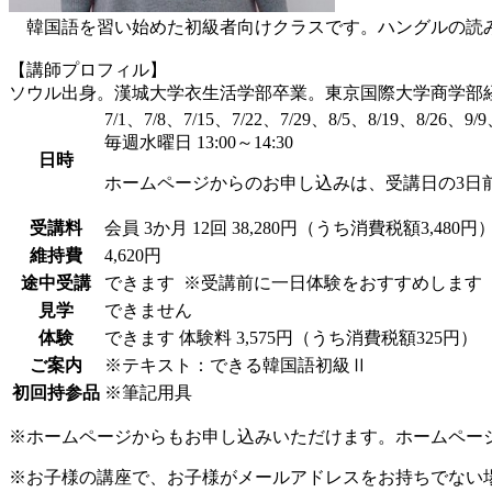
韓国語を習い始めた初級者向けクラスです。ハングルの読み
【講師プロフィル】
ソウル出身。漢城大学衣生活学部卒業。東京国際大学商学部
7/1、7/8、7/15、7/22、7/29、8/5、8/19、8/26、9/9
毎週水曜日 13:00～14:30
日時
ホームページからのお申し込みは、受講日の3日
受講料
会員
3か月 12回 38,280円（うち消費税額3,480円
維持費
4,620円
途中受講
できます
※受講前に一日体験をおすすめします
見学
できません
体験
できます
体験料
3,575円（うち消費税額325円）
ご案内
※テキスト：できる韓国語初級Ⅱ
初回持参品
※筆記用具
※ホームページからもお申し込みいただけます。ホームペー
※お子様の講座で、お子様がメールアドレスをお持ちでない