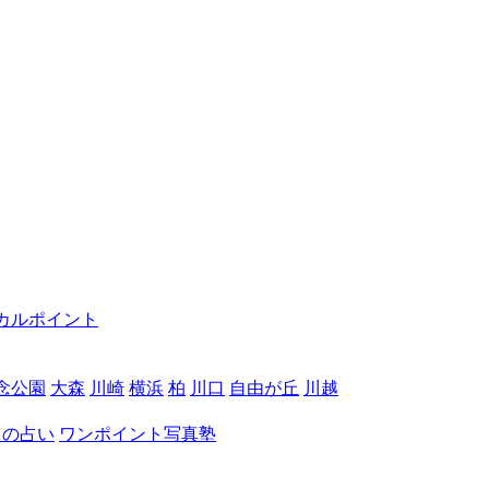
カルポイント
念公園
大森
川崎
横浜
柏
川口
自由が丘
川越
月の占い
ワンポイント写真塾