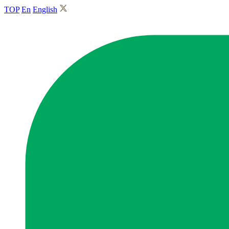
TOP
En
English