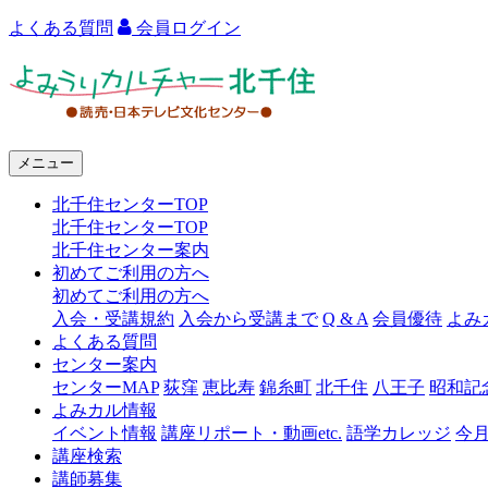
よくある質問
会員ログイン
よ
み
う
メニュー
り
北千住センターTOP
カ
北千住センターTOP
ル
北千住センター案内
初めてご利用の方へ
チ
初めてご利用の方へ
ャ
入会・受講規約
入会から受講まで
Q & A
会員優待
よみ
よくある質問
ー
センター案内
センターMAP
荻窪
恵比寿
錦糸町
北千住
八王子
昭和記
北
よみカル情報
千
イベント情報
講座リポート・動画etc.
語学カレッジ
今
講座検索
住
講師募集