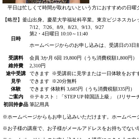
平日は忙しくて時間が取れないという方におすすめの日曜ク
【略歴】釜山出身。慶星大学福祉科卒業。東京ビジネスカレ
7/12、7/26、8/9、8/23、9/13、9/27
第2・4日曜日 10:10～11:40
日時
ホームページからのお申し込みは、受講日の3日
受講料
会員
3か月 6回 19,800円（うち消費税額1,800円）
維持費
2,310円
途中受講
できます
※受講前に見学または一日体験をおす
見学
できます
※20分無料
体験
できます
体験料
3,685円（うち消費税額335円）
ご案内
※テキスト：「STEP UP 韓国語上級」（Jリサー
初回持参品
筆記用具
※ホームページからもお申し込みいただけます。ホームペー
※お子様の講座で、お子様がメールアドレスをお持ちでない