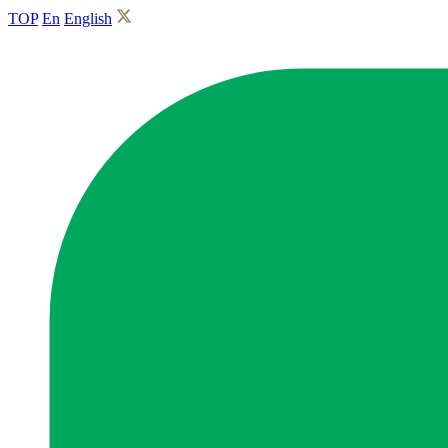
TOP
En
English