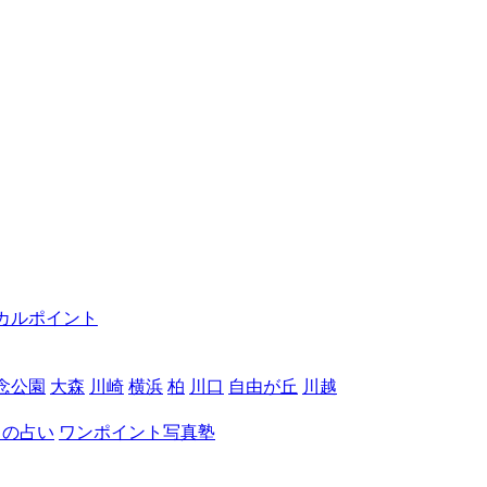
カルポイント
念公園
大森
川崎
横浜
柏
川口
自由が丘
川越
月の占い
ワンポイント写真塾