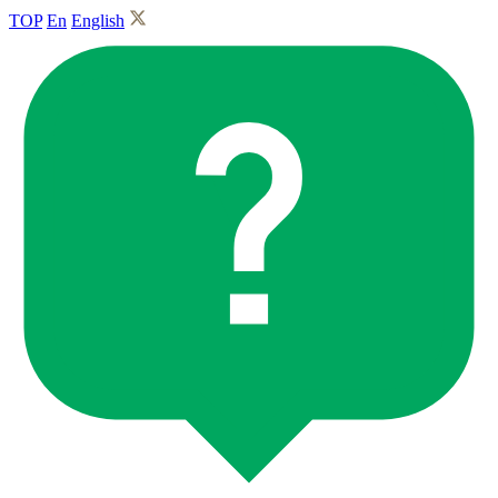
TOP
En
English