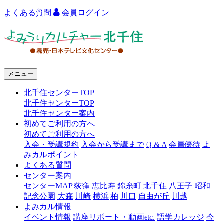
よくある質問
会員ログイン
よ
み
う
メニュー
り
北千住センターTOP
カ
北千住センターTOP
ル
北千住センター案内
初めてご利用の方へ
チ
初めてご利用の方へ
ャ
入会・受講規約
入会から受講まで
Q & A
会員優待
よ
みカルポイント
ー
よくある質問
センター案内
北
センターMAP
荻窪
恵比寿
錦糸町
北千住
八王子
昭和
千
記念公園
大森
川崎
横浜
柏
川口
自由が丘
川越
よみカル情報
住
イベント情報
講座リポート・動画etc.
語学カレッジ
今