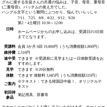
グルに接する生徒さんの共通の悩みは、子音、母音、重母音
(二重母音)、パッチムの覚え方でした。
ハングル文字という難問にぶつかり、悩んでいらっしゃ
7/11、7/25、8/8、8/22、9/12、9/26
第2・4土曜日 10:30～12:00
日時
ホームページからのお申し込みは、受講日の3日前
までとなります。
受講料
会員
3か月 6回 19,800円（うち消費税額1,800円）
維持費
2,310円
途中受
できます
※受講前に見学または一日体験受講をお
講
すすめします。
見学
できます
※20分無料
体験
できます
体験料
3,685円（うち消費税額335円）
※テキスト：できる韓国語中級Ⅰ、オリジナルテ
ご案内
キスト
初回持
筆記用具、辞書等
参品
※ホームページからもお申し込みいただけます。ホームペー