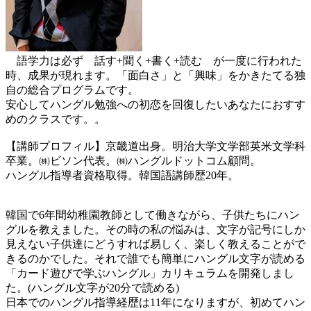
語学力は必ず 話す+聞く+書く+読む が一度に行われた
時、成果が現れます。「面白さ」と「興味」をかきたてる独
自の総合プログラムです。
安心してハングル勉強への初恋を回復したいあなたにおすす
めのクラスです。。
【講師プロフィル】京畿道出身。明治大学文学部英米文学科
卒業。㈱ビソン代表。㈱ハングルドットコム顧問。
ハングル指導者資格取得。韓国語講師歴20年。
韓国で6年間幼稚園教師として働きながら、子供たちにハン
グルを教えました。その時の私の悩みは、文字が記号にしか
見えない子供達にどうすれば易しく、楽しく教えることがで
きるのかでした。それで誰でも簡単にハングル文字が読める
「カード遊びで学ぶハングル」カリキュラムを開発しまし
た。(ハングル文字が20分で読める)
日本でのハングル指導経歴は11年になりますが、初めてハン