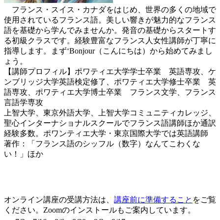
フランス・スイス・カナダをはじめ、世界の多くの地域で
使用されているフランス語。美しい響きが魅力的なフランス
語を基礎から学んでみませんか。発音の基礎からスタートす
る初級クラスです。経験豊富なフランス人女性講師が丁寧に
指導します。まず‘Bonjour（こんにちは）から始めてみまし
ょう。
【講師プロフィル】ポワティエ大学学士卒業 英語専攻、ケ
ンブリッジ大学英語検定修了、ポワティエ大学修士卒業 英
語専攻、ポワティエ大学博士卒業 フランス文学、フランス
言語学専攻
上智大学、東京外語大学、上智大学コミュニティカレッジ、
聖心インターナショナルスクールでフランス語講師ほか通訳
経験多数。ポワンティエ大学・東京国際大学では英語講師
著作：「フランス語のシッフル（数字）なんてこわくな
い！」ほか
オンライン講座の受講方法は、
講座前に準備すること
をご覧
ください。Zoomのインストールもご案内しています。