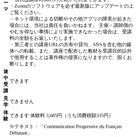
ー
・Zoomのソフトウェアを必ず最新版にアップデートの上
マ
ご覧ください。
・ネット環境による切断やその他アプリの障害が起きた
場合には、当社は責任を負いかねます。 主催・講師側の
やむを得ない事情により実施できなかった場合は、受講
料の全額をお返しいたします。
・第三者との講座URLの共有や貸与、SNSを含む他の媒
体への転載、また、講座で配布した教材を受講目的以外
で使用することは著作権の侵害になりますので、固くお
断りします。
途
中
できます
受
講
見
できません
学
体
できます
体験料
3,685円（うち消費税額335円）
験
※テキスト：「Communication Progressive du Français
Dèbutant」