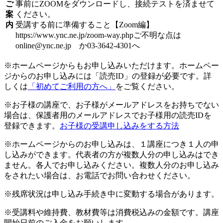
ご
事前にZOOMをダウンロードし、接続テストを済ませて
案
ください。
内
受講する前に準備すること【Zoom編】
https://www.ync.ne.jp/zoom-way.phpご不明な点は
online@ync.ne.jp か03-3642-4301へ
※ホームページからもお申し込みいただけます。ホームペー
ジからのお申し込みには「読売ID」の登録が必要です。詳
しくは
「初めてご利用の方へ」
をご覧ください。
※お子様の講座で、お子様がメールアドレスをお持ちでない
場合は、保護者用のメールアドレスでお子様用の読売IDを
登録できます。
お子様の受講申し込みをする方法
※ホームページからのお申し込みは、１講座につき１人の申
し込みができます。代表者の方が複数人分の申し込みはでき
ません。各人でお申し込みください。複数人分のお申し込み
をされたい場合は、お電話でお問い合わせください。
※残席状況は申し込み手続き中に変動する場合があります。
※受講料や維持費、教材費等は消費税込みの金額です。講座
開始日前のご入金をお願いします。