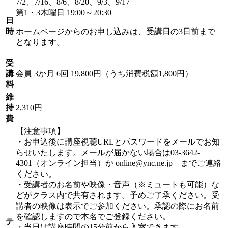
7/2、7/16、8/6、8/20、9/3、9/17
第1・3木曜日 19:00～20:30
日
時
ホームページからのお申し込みは、受講日の3日前まで
となります。
受
講
会員
3か月 6回 19,800円（うち消費税額1,800円）
料
維
持
2,310円
費
【注意事項】
・お申込後に講座視聴URLとパスワードをメールでお知
らせいたします。メールが届かない場合は03-3642-
4301（オンライン担当）か online@ync.ne.jp までご連絡
ください。
・受講者のお名前や映像・音声（※ミュートも可能）な
どがクラス内で共有されます。予めご了承ください。受
講者の映像は表示でご参加ください。承認の際にお名前
を確認しますので本名でご登録ください。
テ
・当日は講座時間の15分前から入室できます。