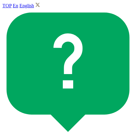
TOP
En
English