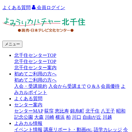
よくある質問
会員ログイン
よ
み
う
メニュー
り
北千住センターTOP
カ
北千住センターTOP
ル
北千住センター案内
初めてご利用の方へ
チ
初めてご利用の方へ
ャ
入会・受講規約
入会から受講まで
Q & A
会員優待
よ
みカルポイント
ー
よくある質問
センター案内
北
センターMAP
荻窪
恵比寿
錦糸町
北千住
八王子
昭和
千
記念公園
大森
川崎
横浜
柏
川口
自由が丘
川越
よみカル情報
住
イベント情報
講座リポート・動画etc.
語学カレッジ
今