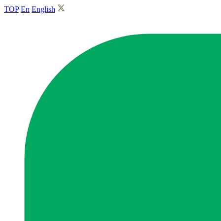
TOP
En
English