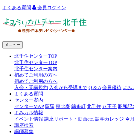
よくある質問
会員ログイン
よ
み
う
メニュー
り
北千住センターTOP
カ
北千住センターTOP
ル
北千住センター案内
初めてご利用の方へ
チ
初めてご利用の方へ
ャ
入会・受講規約
入会から受講まで
Q & A
会員優待
よみ
よくある質問
ー
センター案内
センターMAP
荻窪
恵比寿
錦糸町
北千住
八王子
昭和記
北
よみカル情報
千
イベント情報
講座リポート・動画etc.
語学カレッジ
今
講座検索
住
講師募集