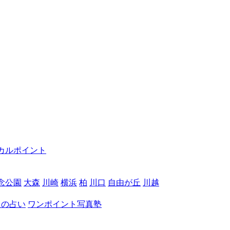
カルポイント
念公園
大森
川崎
横浜
柏
川口
自由が丘
川越
月の占い
ワンポイント写真塾