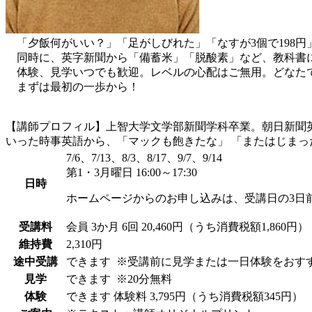
「夕飯何がいい？」「足がしびれた」「なすが3個で198円
同時に、英字新聞から「備蓄米」「脱酸素」など、教科書
体験、見学いつでも歓迎。レベルの心配はご無用。どなた
まずは最初の一歩から！
【講師プロフィル】上智大学文学部新聞学科卒業。朝日新聞
いった時事英語から、「マックも飽きたな」 「またはじま
7/6、7/13、8/3、8/17、9/7、9/14
第1・3月曜日 16:00～17:30
日時
ホームページからのお申し込みは、受講日の3日
受講料
会員
3か月 6回 20,460円（うち消費税額1,860円）
維持費
2,310円
途中受講
できます
※受講前に見学または一日体験をおす
見学
できます
※20分無料
体験
できます
体験料
3,795円（うち消費税額345円）