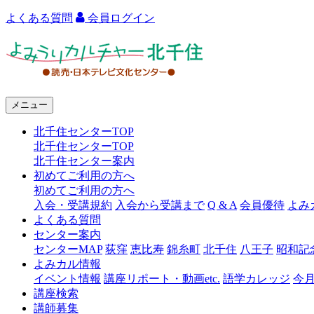
よくある質問
会員ログイン
よ
み
う
メニュー
り
北千住センターTOP
カ
北千住センターTOP
ル
北千住センター案内
初めてご利用の方へ
チ
初めてご利用の方へ
ャ
入会・受講規約
入会から受講まで
Q & A
会員優待
よみ
よくある質問
ー
センター案内
センターMAP
荻窪
恵比寿
錦糸町
北千住
八王子
昭和記
北
よみカル情報
千
イベント情報
講座リポート・動画etc.
語学カレッジ
今
講座検索
住
講師募集