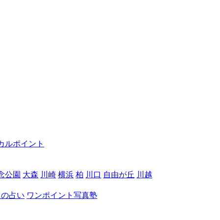
カルポイント
念公園
大森
川崎
横浜
柏
川口
自由が丘
川越
月の占い
ワンポイント写真塾