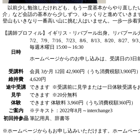
以前少し勉強したけれども、もう一度基本からやり直したい
介」など会話の基本から少しずつ、ゆっくりと進めていきま
登山もいきなり一番高い山に挑む人はいません。一歩一歩着
【講師プロフィル】イギリス・リバプール出身。リバプール大
7/2、7/9、7/16、7/23、8/6、8/13、8/20、8/27、9/3
毎週木曜日 15:00～16:30
日時
ホームページからのお申し込みは、受講日の3日
受講料
会員
3か月 12回 42,900円（うち消費税額3,900円
維持費
4,620円
途中受講
できます
※受講前に見学または一日体験受講を
見学
できます
※20分無料
体験
できます
体験料
3,960円（うち消費税額360円）
ご案内
※テキスト：2022年8月～interchange3
初回持参品
筆記用具、辞書等
※ホームページからもお申し込みいただけます。ホームペー