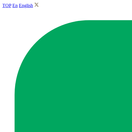
TOP
En
English