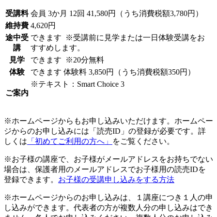
受講料
会員
3か月 12回 41,580円（うち消費税額3,780円）
維持費
4,620円
途中受
できます
※受講前に見学または一日体験受講をお
講
すすめします。
見学
できます
※20分無料
体験
できます
体験料
3,850円（うち消費税額350円）
※テキスト：Smart Choice 3
ご案内
※ホームページからもお申し込みいただけます。ホームペー
ジからのお申し込みには「読売ID」の登録が必要です。詳
しくは
「初めてご利用の方へ」
をご覧ください。
※お子様の講座で、お子様がメールアドレスをお持ちでない
場合は、保護者用のメールアドレスでお子様用の読売IDを
登録できます。
お子様の受講申し込みをする方法
※ホームページからのお申し込みは、１講座につき１人の申
し込みができます。代表者の方が複数人分の申し込みはでき