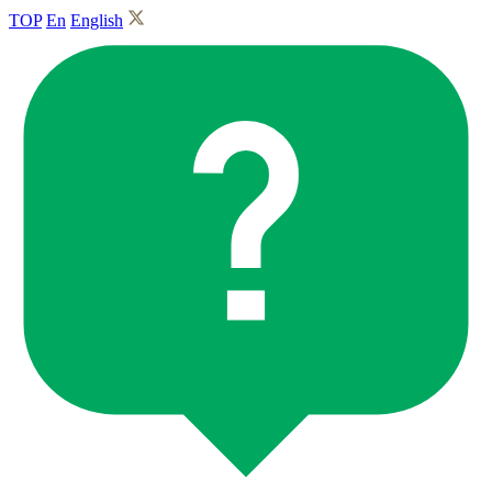
TOP
En
English