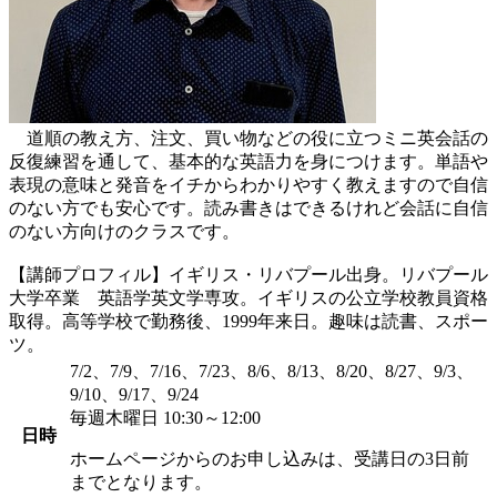
道順の教え方、注文、買い物などの役に立つミニ英会話の
反復練習を通して、基本的な英語力を身につけます。単語や
表現の意味と発音をイチからわかりやすく教えますので自信
のない方でも安心です。読み書きはできるけれど会話に自信
のない方向けのクラスです。
【講師プロフィル】イギリス・リバプール出身。リバプール
大学卒業 英語学英文学専攻。イギリスの公立学校教員資格
取得。高等学校で勤務後、1999年来日。趣味は読書、スポー
ツ。
7/2、7/9、7/16、7/23、8/6、8/13、8/20、8/27、9/3、
9/10、9/17、9/24
毎週木曜日 10:30～12:00
日時
ホームページからのお申し込みは、受講日の3日前
までとなります。