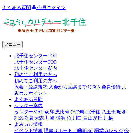
よくある質問
会員ログイン
よ
み
う
メニュー
り
北千住センターTOP
カ
北千住センターTOP
ル
北千住センター案内
初めてご利用の方へ
チ
初めてご利用の方へ
ャ
入会・受講規約
入会から受講まで
Q & A
会員優待
よ
みカルポイント
ー
よくある質問
センター案内
北
センターMAP
荻窪
恵比寿
錦糸町
北千住
八王子
昭和
千
記念公園
大森
川崎
横浜
柏
川口
自由が丘
川越
よみカル情報
住
イベント情報
講座リポート・動画etc.
語学カレッジ
今