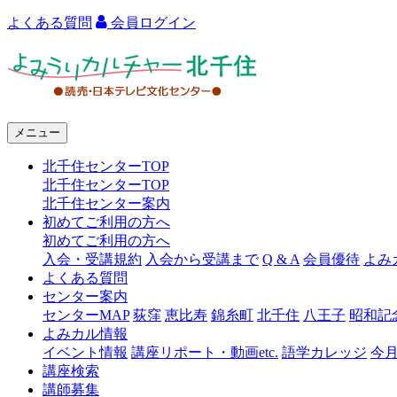
よくある質問
会員ログイン
よ
み
う
メニュー
り
北千住センターTOP
カ
北千住センターTOP
ル
北千住センター案内
初めてご利用の方へ
チ
初めてご利用の方へ
ャ
入会・受講規約
入会から受講まで
Q & A
会員優待
よみ
よくある質問
ー
センター案内
センターMAP
荻窪
恵比寿
錦糸町
北千住
八王子
昭和記
北
よみカル情報
千
イベント情報
講座リポート・動画etc.
語学カレッジ
今
講座検索
住
講師募集