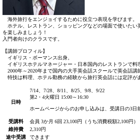
海外旅行をエンジョイするために役立つ表現を学びます。
ホテル、レストラン、ショッピングなどの場面で使いたい英
を楽しみましょう！
入門者向けのクラスです。
【講師プロフィル】
イギリス・ボーマンス出身。
イギリスホテルマネージャー・日本国内のレストランで料
2000年～2020年まで国内の大手英会話スクールで英会話
特技は料理、ホテル勤務の経験から旅行英会話には定評が
7/14、7/28、8/11、8/25、9/8、9/22
第2・4火曜日 15:00～16:30
日時
ホームページからのお申し込みは、受講日の3日
受講料
会員
3か月 6回 23,100円（うち消費税額2,100円）
維持費
2,310円
途中受講
できます