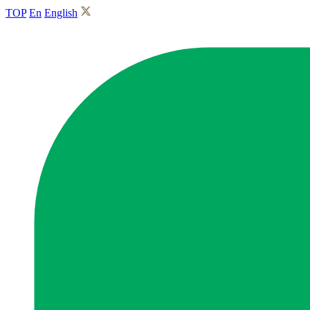
TOP
En
English