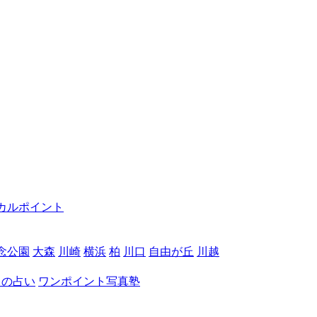
カルポイント
念公園
大森
川崎
横浜
柏
川口
自由が丘
川越
月の占い
ワンポイント写真塾