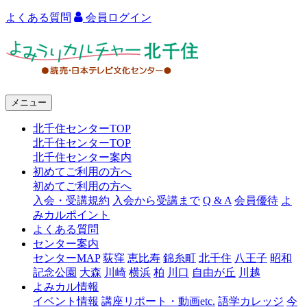
よくある質問
会員ログイン
よ
み
う
メニュー
り
北千住センターTOP
カ
北千住センターTOP
ル
北千住センター案内
初めてご利用の方へ
チ
初めてご利用の方へ
ャ
入会・受講規約
入会から受講まで
Q & A
会員優待
よ
みカルポイント
ー
よくある質問
センター案内
北
センターMAP
荻窪
恵比寿
錦糸町
北千住
八王子
昭和
千
記念公園
大森
川崎
横浜
柏
川口
自由が丘
川越
よみカル情報
住
イベント情報
講座リポート・動画etc.
語学カレッジ
今