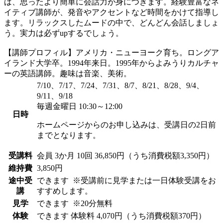
ば、思ったより簡単に会話力が身につきます。経験豊富なネ
イティブ講師が、発音やアクセントなど時間をかけて指導し
ます。リラックスしたムードの中で、どんどん会話しましょ
う。実力は必ずupするでしょう。
【講師プロフィル】アメリカ・ニューヨーク育ち。ロングア
イランド大学卒。1994年来日。1995年からよみうりカルチャ
ーの英語講師。趣味は音楽、美術。
7/10、7/17、7/24、7/31、8/7、8/21、8/28、9/4、
9/11、9/18
毎週金曜日 10:30～12:00
日時
ホームページからのお申し込みは、受講日の2日前
までとなります。
受講料
会員
3か月 10回 36,850円（うち消費税額3,350円）
維持費
3,850円
途中受
できます
※受講前に見学または一日体験受講をお
講
すすめします。
見学
できます
※20分無料
体験
できます
体験料
4,070円（うち消費税額370円）