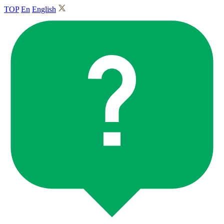
TOP
En
English