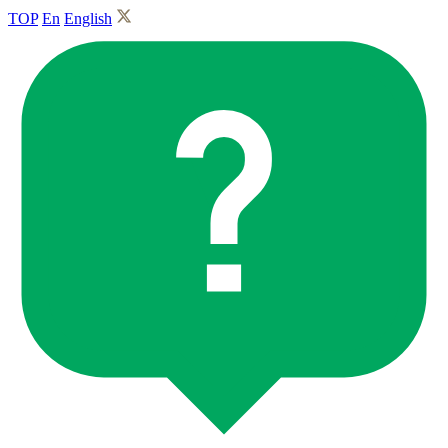
TOP
En
English