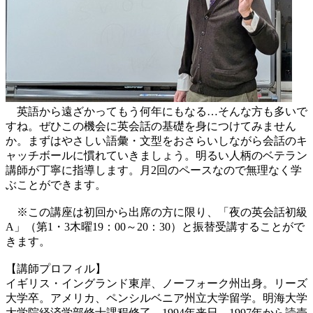
英語から遠ざかってもう何年にもなる…そんな方も多いで
すね。ぜひこの機会に英会話の基礎を身につけてみません
か。まずはやさしい語彙・文型をおさらいしながら会話のキ
ャッチボールに慣れていきましょう。明るい人柄のベテラン
講師が丁寧に指導します。月2回のペースなので無理なく学
ぶことができます。
※この講座は初回から出席の方に限り、「夜の英会話初級
A」（第1・3木曜19：00～20：30）と振替受講することがで
きます。
【講師プロフィル】
イギリス・イングランド東岸、ノーフォーク州出身。リーズ
大学卒。アメリカ、ペンシルベニア州立大学留学。明海大学
大学院経済学部修士課程修了。1994年来日。1997年から読売