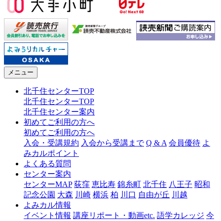
メニュー
北千住センターTOP
北千住センターTOP
北千住センター案内
初めてご利用の方へ
初めてご利用の方へ
入会・受講規約
入会から受講まで
Q & A
会員優待
よ
みカルポイント
よくある質問
センター案内
センターMAP
荻窪
恵比寿
錦糸町
北千住
八王子
昭和
記念公園
大森
川崎
横浜
柏
川口
自由が丘
川越
よみカル情報
イベント情報
講座リポート・動画etc.
語学カレッジ
今