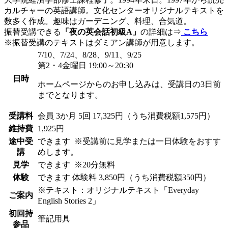
カルチャーの英語講師。文化センターオリジナルテキストを
数多く作成。趣味はガーデニング、料理、合気道。
振替受講できる
「夜の英会話初級A」
の詳細は⇒
こちら
※振替受講のテキストはダミアン講師が用意します。
7/10、7/24、8/28、9/11、9/25
第2・4金曜日 19:00～20:30
日時
ホームページからのお申し込みは、受講日の3日前
までとなります。
受講料
会員
3か月 5回 17,325円（うち消費税額1,575円）
維持費
1,925円
途中受
できます
※受講前に見学または一日体験をおすす
講
めします。
見学
できます
※20分無料
体験
できます
体験料
3,850円（うち消費税額350円）
※テキスト：オリジナルテキスト「Everyday
ご案内
English Stories 2」
初回持
筆記用具
参品