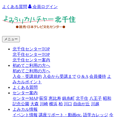
よくある質問
会員ログイン
よ
み
う
メニュー
り
北千住センターTOP
カ
北千住センターTOP
ル
北千住センター案内
初めてご利用の方へ
チ
初めてご利用の方へ
ャ
入会・受講規約
入会から受講まで
Q & A
会員優待
よ
みカルポイント
ー
よくある質問
センター案内
北
センターMAP
荻窪
恵比寿
錦糸町
北千住
八王子
昭和
千
記念公園
大森
川崎
横浜
柏
川口
自由が丘
川越
よみカル情報
住
イベント情報
講座リポート・動画etc.
語学カレッジ
今