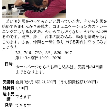
若い頃芝居をやってみたいと思っていた方、今から芝居を
始めてみませんか？表現力、コミュニケーション力のトレー
ニングにもなるお芝居。今からでも遅くない、今だから出来
るのです。発声、滑舌、台本の読み込み、動きを基礎からは
じめます。さぁ、仲間と一緒に作り上げる舞台に立ってみま
しょう！
7/2、7/16、7/30、8/6、8/20、9/17
第1・3木曜日 19:00～20:30
日時
ホームページからのお申し込みは、受講日の4日前
までとなります。
受講料
会員
3か月 6回 21,780円（うち消費税額1,980円）
維持費
2,310円
途中受
できます
講
見学
できます