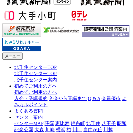
メニュー
北千住センターTOP
北千住センターTOP
北千住センター案内
初めてご利用の方へ
初めてご利用の方へ
入会・受講規約
入会から受講まで
Q & A
会員優待
よ
みカルポイント
よくある質問
センター案内
センターMAP
荻窪
恵比寿
錦糸町
北千住
八王子
昭和
記念公園
大森
川崎
横浜
柏
川口
自由が丘
川越