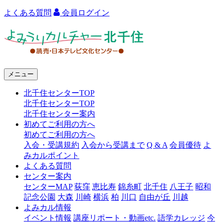
よくある質問
会員ログイン
よ
み
う
メニュー
り
北千住センターTOP
カ
北千住センターTOP
ル
北千住センター案内
初めてご利用の方へ
チ
初めてご利用の方へ
ャ
入会・受講規約
入会から受講まで
Q & A
会員優待
よ
みカルポイント
ー
よくある質問
センター案内
北
センターMAP
荻窪
恵比寿
錦糸町
北千住
八王子
昭和
千
記念公園
大森
川崎
横浜
柏
川口
自由が丘
川越
よみカル情報
住
イベント情報
講座リポート・動画etc.
語学カレッジ
今