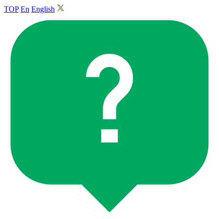
TOP
En
English