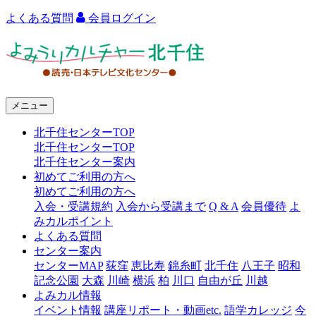
よくある質問
会員ログイン
よ
み
う
メニュー
り
北千住センターTOP
カ
北千住センターTOP
ル
北千住センター案内
初めてご利用の方へ
チ
初めてご利用の方へ
ャ
入会・受講規約
入会から受講まで
Q & A
会員優待
よ
みカルポイント
ー
よくある質問
センター案内
北
センターMAP
荻窪
恵比寿
錦糸町
北千住
八王子
昭和
千
記念公園
大森
川崎
横浜
柏
川口
自由が丘
川越
よみカル情報
住
イベント情報
講座リポート・動画etc.
語学カレッジ
今