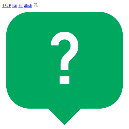
TOP
En
English