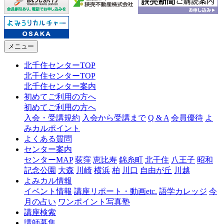
メニュー
北千住センターTOP
北千住センターTOP
北千住センター案内
初めてご利用の方へ
初めてご利用の方へ
入会・受講規約
入会から受講まで
Q & A
会員優待
よ
みカルポイント
よくある質問
センター案内
センターMAP
荻窪
恵比寿
錦糸町
北千住
八王子
昭和
記念公園
大森
川崎
横浜
柏
川口
自由が丘
川越
よみカル情報
イベント情報
講座リポート・動画etc.
語学カレッジ
今
月の占い
ワンポイント写真塾
講座検索
講師募集