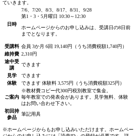
ていきます。
7/6、7/20、8/3、8/17、8/31、9/28
第1・3・5月曜日 10:30～12:30
日時
ホームページからのお申し込みは、受講日の8日前
までとなります。
受講料
会員
3か月 6回 19,140円（うち消費税額1,740円）
維持費
2,310円
途中受
できます
講
見学
できます
体験
できます
体験料
3,575円（うち消費税額325円）
※教材費コピー代300円税別教室で集金。
ご案内
毎年教室での発表会があります。見学無料、体験
はお問い合わせ下さい。
初回持
筆記用具
参品
※ホームページからもお申し込みいただけます。ホームペー
ジからのお申し込みには「読売ID」の登録が必要です。詳