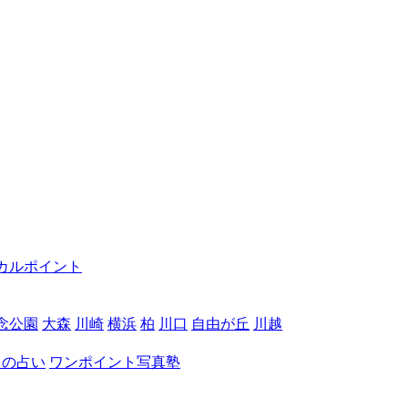
カルポイント
念公園
大森
川崎
横浜
柏
川口
自由が丘
川越
月の占い
ワンポイント写真塾