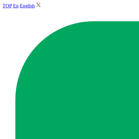
TOP
En
English