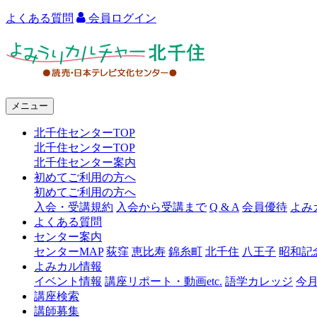
よくある質問
会員ログイン
よ
み
う
メニュー
り
北千住センターTOP
カ
北千住センターTOP
ル
北千住センター案内
初めてご利用の方へ
チ
初めてご利用の方へ
ャ
入会・受講規約
入会から受講まで
Q & A
会員優待
よみ
よくある質問
ー
センター案内
センターMAP
荻窪
恵比寿
錦糸町
北千住
八王子
昭和記
北
よみカル情報
千
イベント情報
講座リポート・動画etc.
語学カレッジ
今
講座検索
住
講師募集