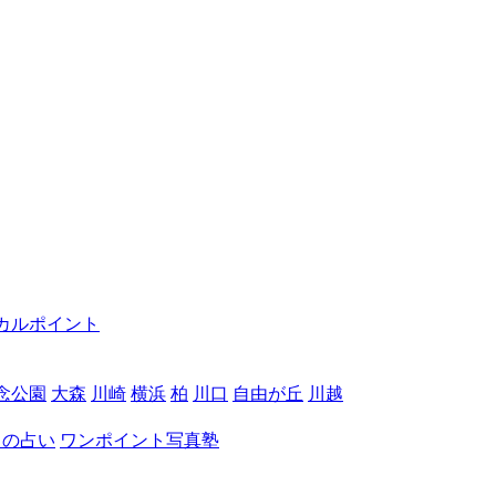
カルポイント
念公園
大森
川崎
横浜
柏
川口
自由が丘
川越
月の占い
ワンポイント写真塾