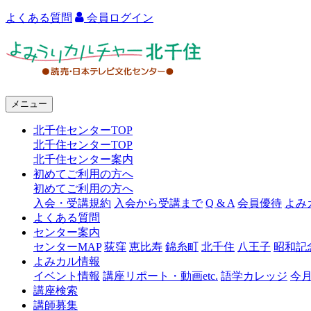
よくある質問
会員ログイン
よ
み
う
メニュー
り
北千住センターTOP
カ
北千住センターTOP
ル
北千住センター案内
初めてご利用の方へ
チ
初めてご利用の方へ
ャ
入会・受講規約
入会から受講まで
Q & A
会員優待
よみ
よくある質問
ー
センター案内
センターMAP
荻窪
恵比寿
錦糸町
北千住
八王子
昭和記
北
よみカル情報
千
イベント情報
講座リポート・動画etc.
語学カレッジ
今
講座検索
住
講師募集