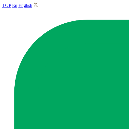
TOP
En
English