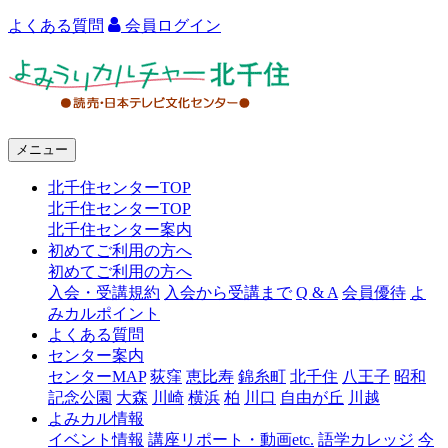
よくある質問
会員ログイン
よ
み
う
メニュー
り
北千住センターTOP
カ
北千住センターTOP
ル
北千住センター案内
初めてご利用の方へ
チ
初めてご利用の方へ
ャ
入会・受講規約
入会から受講まで
Q & A
会員優待
よ
みカルポイント
ー
よくある質問
センター案内
北
センターMAP
荻窪
恵比寿
錦糸町
北千住
八王子
昭和
千
記念公園
大森
川崎
横浜
柏
川口
自由が丘
川越
よみカル情報
住
イベント情報
講座リポート・動画etc.
語学カレッジ
今