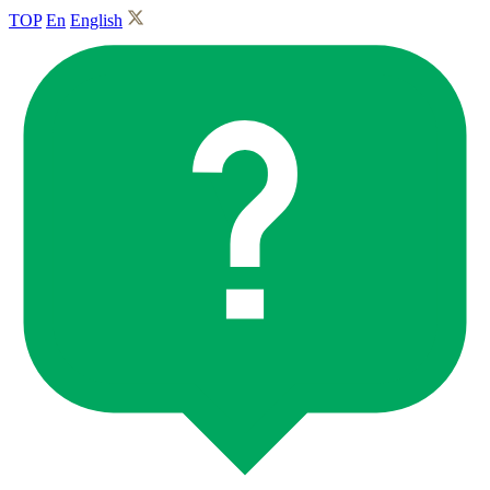
TOP
En
English