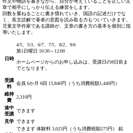
作文や物語を書きながら、自分が考えていることを正しい文
章で相手にしっかり伝える練習をします。
回数を重ねるごとに書き慣れていき、国語の記述だけでな
く、長文読解で著者の意図を読み取る力もついていきます。
児童文学作家である講師が、文章の書き方の基本を個別に指
導いたします。
4/5、5/3、6/7、7/5、8/2、9/6
第1日曜日 10:30～12:00
日時
ホームページからのお申し込みは、受講日の8日前ま
でとなります。
受講
会員
6か月 6回 15,840円（うち消費税額1,440円）
料
維持
2,310円
費
途中
できます
受講
見学
できます
できます
体験料
3,025円（うち消費税額275円）
鉛