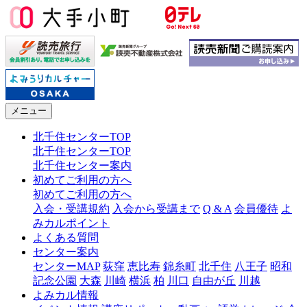
メニュー
北千住センターTOP
北千住センターTOP
北千住センター案内
初めてご利用の方へ
初めてご利用の方へ
入会・受講規約
入会から受講まで
Q & A
会員優待
よ
みカルポイント
よくある質問
センター案内
センターMAP
荻窪
恵比寿
錦糸町
北千住
八王子
昭和
記念公園
大森
川崎
横浜
柏
川口
自由が丘
川越
よみカル情報