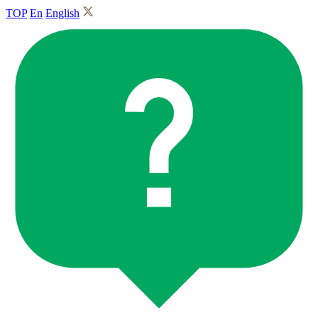
TOP
En
English