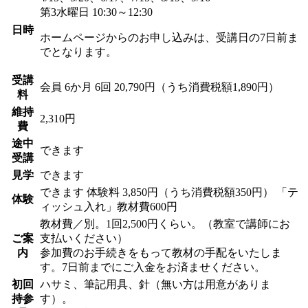
第3水曜日 10:30～12:30
日時
ホームページからのお申し込みは、受講日の7日前ま
でとなります。
受講
会員
6か月 6回 20,790円（うち消費税額1,890円）
料
維持
2,310円
費
途中
できます
受講
見学
できます
できます
体験料
3,850円（うち消費税額350円）
「テ
体験
ィッシュ入れ」教材費600円
教材費／別。1回2,500円くらい。（教室で講師にお
ご案
支払いください）
内
参加費のお手続きをもって教材の手配をいたしま
す。7日前までにご入金をお済ませください。
初回
ハサミ、筆記用具、針（無い方は用意がありま
持参
す）。