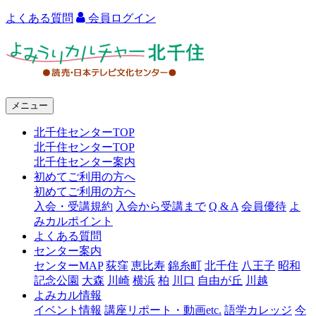
よくある質問
会員ログイン
よ
み
う
メニュー
り
北千住センターTOP
カ
北千住センターTOP
ル
北千住センター案内
初めてご利用の方へ
チ
初めてご利用の方へ
ャ
入会・受講規約
入会から受講まで
Q & A
会員優待
よ
みカルポイント
ー
よくある質問
センター案内
北
センターMAP
荻窪
恵比寿
錦糸町
北千住
八王子
昭和
千
記念公園
大森
川崎
横浜
柏
川口
自由が丘
川越
よみカル情報
住
イベント情報
講座リポート・動画etc.
語学カレッジ
今