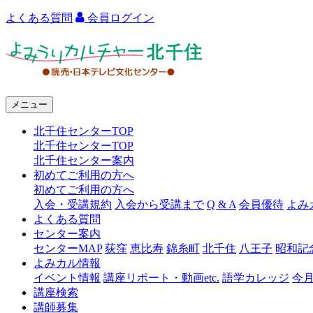
よくある質問
会員ログイン
よ
み
う
メニュー
り
北千住センターTOP
カ
北千住センターTOP
ル
北千住センター案内
初めてご利用の方へ
チ
初めてご利用の方へ
ャ
入会・受講規約
入会から受講まで
Q & A
会員優待
よみ
よくある質問
ー
センター案内
センターMAP
荻窪
恵比寿
錦糸町
北千住
八王子
昭和記
北
よみカル情報
千
イベント情報
講座リポート・動画etc.
語学カレッジ
今
講座検索
住
講師募集