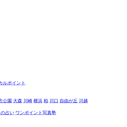
カルポイント
念公園
大森
川崎
横浜
柏
川口
自由が丘
川越
月の占い
ワンポイント写真塾