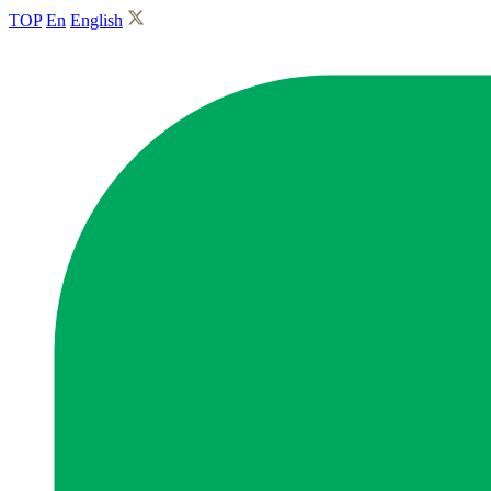
TOP
En
English