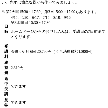
か。先ずは簡単な蝶から作ってみましょう。
※第2火曜15:30～17:30、第3日15:00～17:00もあります。
4/15、5/20、6/17、7/15、8/19、9/16
第3水曜日 15:30～17:30
日
時
ホームページからのお申し込みは、受講日の7日前まで
となります。
受
講
会員
6か月 6回 20,790円（うち消費税額1,890円）
料
維
持
2,310円
費
途
中
できます
受
講
見
できます
学