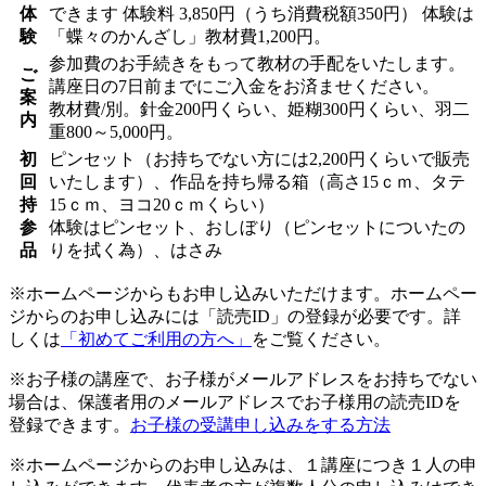
体
できます
体験料
3,850円（うち消費税額350円）
体験は
験
「蝶々のかんざし」教材費1,200円。
参加費のお手続きをもって教材の手配をいたします。
ご
講座日の7日前までにご入金をお済ませください。
案
教材費/別。針金200円くらい、姫糊300円くらい、羽二
内
重800～5,000円。
初
ピンセット（お持ちでない方には2,200円くらいで販売
回
いたします）、作品を持ち帰る箱（高さ15ｃｍ、タテ
持
15ｃｍ、ヨコ20ｃｍくらい）
参
体験はピンセット、おしぼり（ピンセットについたの
品
りを拭く為）、はさみ
※ホームページからもお申し込みいただけます。ホームペー
ジからのお申し込みには「読売ID」の登録が必要です。詳
しくは
「初めてご利用の方へ」
をご覧ください。
※お子様の講座で、お子様がメールアドレスをお持ちでない
場合は、保護者用のメールアドレスでお子様用の読売IDを
登録できます。
お子様の受講申し込みをする方法
※ホームページからのお申し込みは、１講座につき１人の申