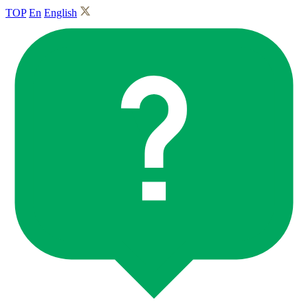
TOP
En
English