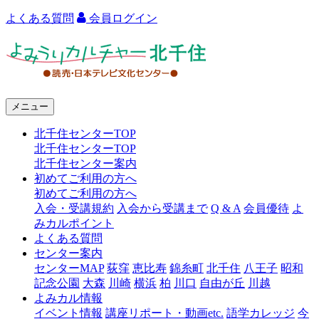
よくある質問
会員ログイン
よ
み
う
メニュー
り
北千住センターTOP
カ
北千住センターTOP
ル
北千住センター案内
初めてご利用の方へ
チ
初めてご利用の方へ
ャ
入会・受講規約
入会から受講まで
Q & A
会員優待
よ
みカルポイント
ー
よくある質問
センター案内
北
センターMAP
荻窪
恵比寿
錦糸町
北千住
八王子
昭和
千
記念公園
大森
川崎
横浜
柏
川口
自由が丘
川越
よみカル情報
住
イベント情報
講座リポート・動画etc.
語学カレッジ
今