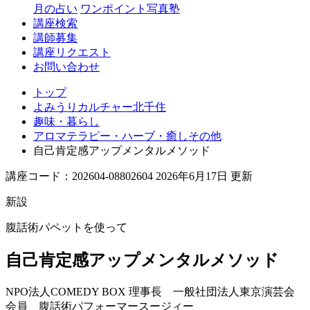
月の占い
ワンポイント写真塾
講座検索
講師募集
講座リクエスト
お問い合わせ
トップ
よみうりカルチャー北千住
趣味・暮らし
アロマテラピー・ハーブ・癒しその他
自己肯定感アップメンタルメソッド
講座コード：202604-08802604 2026年6月17日 更新
新設
腹話術パペットを使って
自己肯定感アップメンタルメソッド
NPO法人COMEDY BOX 理事長 一般社団法人東京演芸会
会員 腹話術パフォーマー
スージィー