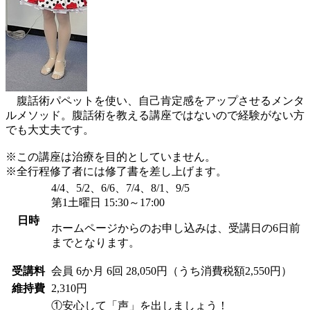
腹話術パペットを使い、自己肯定感をアップさせるメンタ
ルメソッド。腹話術を教える講座ではないので経験がない方
でも大丈夫です。
※この講座は治療を目的としていません。
※全行程修了者には修了書を差し上げます。
4/4、5/2、6/6、7/4、8/1、9/5
第1土曜日 15:30～17:00
日時
ホームページからのお申し込みは、受講日の6日前
までとなります。
受講料
会員
6か月 6回 28,050円（うち消費税額2,550円）
維持費
2,310円
①安心して「声」を出しましょう！