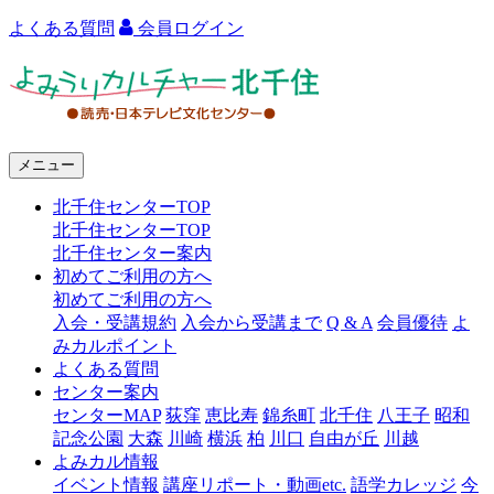
よくある質問
会員ログイン
よ
み
う
メニュー
り
北千住センターTOP
カ
北千住センターTOP
ル
北千住センター案内
初めてご利用の方へ
チ
初めてご利用の方へ
ャ
入会・受講規約
入会から受講まで
Q & A
会員優待
よ
みカルポイント
ー
よくある質問
センター案内
北
センターMAP
荻窪
恵比寿
錦糸町
北千住
八王子
昭和
千
記念公園
大森
川崎
横浜
柏
川口
自由が丘
川越
よみカル情報
住
イベント情報
講座リポート・動画etc.
語学カレッジ
今