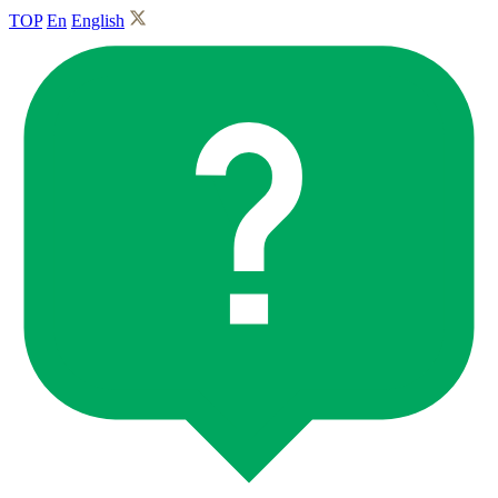
TOP
En
English