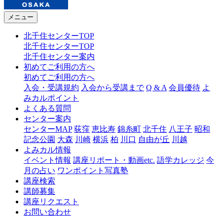
メニュー
北千住センターTOP
北千住センターTOP
北千住センター案内
初めてご利用の方へ
初めてご利用の方へ
入会・受講規約
入会から受講まで
Q & A
会員優待
よ
みカルポイント
よくある質問
センター案内
センターMAP
荻窪
恵比寿
錦糸町
北千住
八王子
昭和
記念公園
大森
川崎
横浜
柏
川口
自由が丘
川越
よみカル情報
イベント情報
講座リポート・動画etc.
語学カレッジ
今
月の占い
ワンポイント写真塾
講座検索
講師募集
講座リクエスト
お問い合わせ