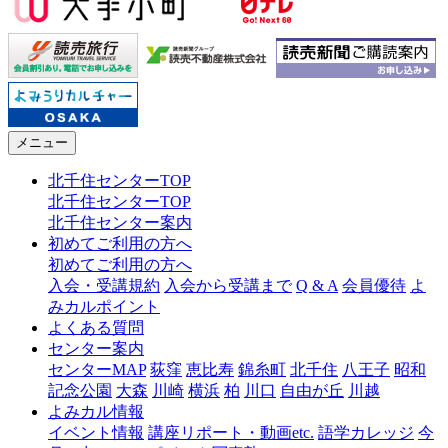
メニュー
北千住センターTOP
北千住センターTOP
北千住センター案内
初めてご利用の方へ
初めてご利用の方へ
入会・受講規約
入会から受講まで
Q & A
会員優待
よ
みカルポイント
よくある質問
センター案内
センターMAP
荻窪
恵比寿
錦糸町
北千住
八王子
昭和
記念公園
大森
川崎
横浜
柏
川口
自由が丘
川越
よみカル情報
イベント情報
講座リポート・動画etc.
語学カレッジ
今