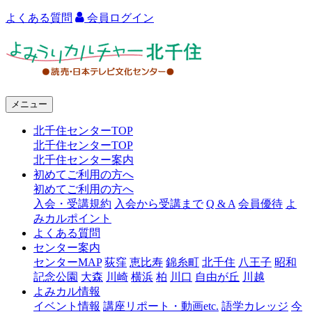
よくある質問
会員ログイン
よ
み
う
メニュー
り
北千住センターTOP
カ
北千住センターTOP
ル
北千住センター案内
初めてご利用の方へ
チ
初めてご利用の方へ
ャ
入会・受講規約
入会から受講まで
Q & A
会員優待
よ
みカルポイント
ー
よくある質問
センター案内
北
センターMAP
荻窪
恵比寿
錦糸町
北千住
八王子
昭和
千
記念公園
大森
川崎
横浜
柏
川口
自由が丘
川越
よみカル情報
住
イベント情報
講座リポート・動画etc.
語学カレッジ
今