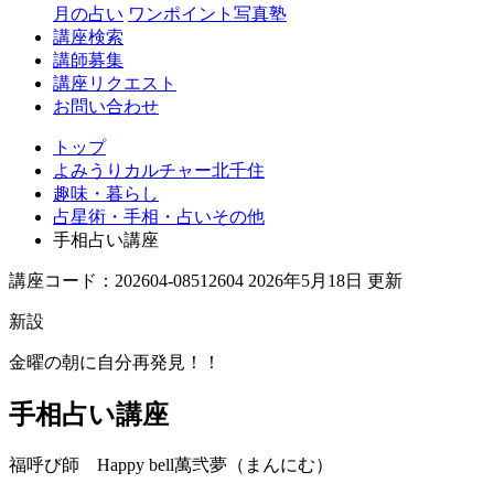
月の占い
ワンポイント写真塾
講座検索
講師募集
講座リクエスト
お問い合わせ
トップ
よみうりカルチャー北千住
趣味・暮らし
占星術・手相・占いその他
手相占い講座
講座コード：202604-08512604 2026年5月18日 更新
新設
金曜の朝に自分再発見！！
手相占い講座
福呼び師 Happy bell
萬弐夢（まんにむ）