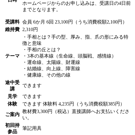
ホームページからのお申し込みは、受講日の4日前
までとなります。
受講料
会員
6か月 6回 23,100円（うち消費税額2,100円）
維持費
2,310円
・手相とは？手の型、厚み、指、爪の形にみる特
徴と意味
・手相の丘とは？
テーマ
・3本の基本線（生命線、頭脳戦、感情線）
・運命線、太陽線、財運線
・結婚線、向上線、障害線
・健康線、その他の線
途中受
できます
講
見学
できます
体験
できます
体験料
4,235円（うち消費税額385円）
教材費3,300円（税込）直接講師へお支払いくださ
ご案内
い。
初回持
筆記用具
参品