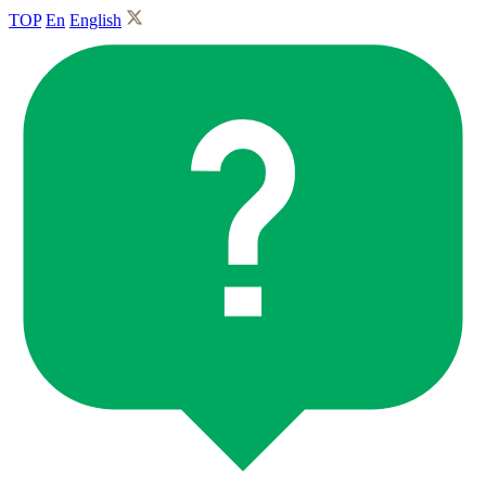
TOP
En
English