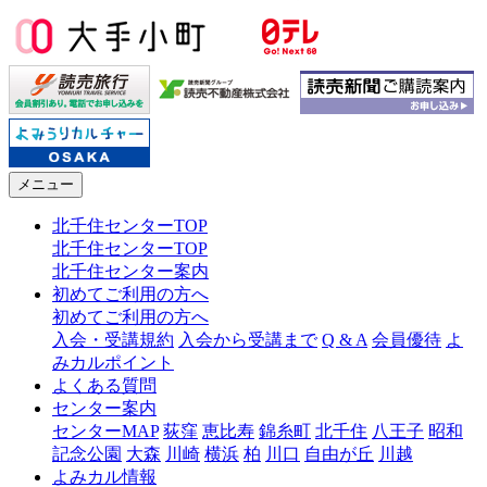
メニュー
北千住センターTOP
北千住センターTOP
北千住センター案内
初めてご利用の方へ
初めてご利用の方へ
入会・受講規約
入会から受講まで
Q & A
会員優待
よ
みカルポイント
よくある質問
センター案内
センターMAP
荻窪
恵比寿
錦糸町
北千住
八王子
昭和
記念公園
大森
川崎
横浜
柏
川口
自由が丘
川越
よみカル情報