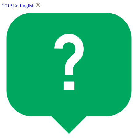
TOP
En
English