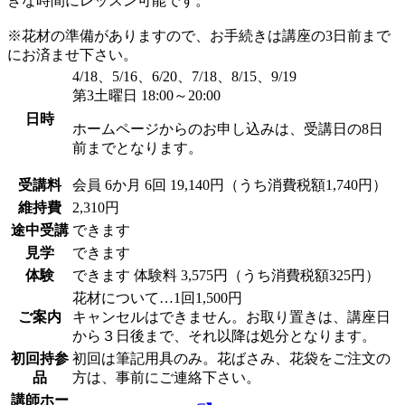
きな時間にレッスン可能です。
※花材の準備がありますので、お手続きは講座の3日前まで
にお済ませ下さい。
4/18、5/16、6/20、7/18、8/15、9/19
第3土曜日 18:00～20:00
日時
ホームページからのお申し込みは、受講日の8日
前までとなります。
受講料
会員
6か月 6回 19,140円（うち消費税額1,740円）
維持費
2,310円
途中受講
できます
見学
できます
体験
できます
体験料
3,575円（うち消費税額325円）
花材について…1回1,500円
ご案内
キャンセルはできません。お取り置きは、講座日
から３日後まで、それ以降は処分となります。
初回持参
初回は筆記用具のみ。花ばさみ、花袋をご注文の
品
方は、事前にご連絡下さい。
講師ホー