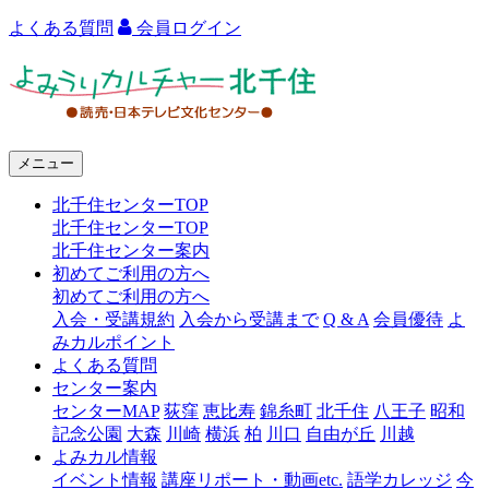
よくある質問
会員ログイン
よ
み
う
メニュー
り
北千住センターTOP
カ
北千住センターTOP
ル
北千住センター案内
初めてご利用の方へ
チ
初めてご利用の方へ
ャ
入会・受講規約
入会から受講まで
Q & A
会員優待
よ
みカルポイント
ー
よくある質問
センター案内
北
センターMAP
荻窪
恵比寿
錦糸町
北千住
八王子
昭和
千
記念公園
大森
川崎
横浜
柏
川口
自由が丘
川越
よみカル情報
住
イベント情報
講座リポート・動画etc.
語学カレッジ
今