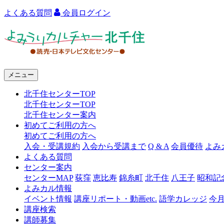
よくある質問
会員ログイン
よ
み
う
メニュー
り
北千住センターTOP
カ
北千住センターTOP
ル
北千住センター案内
初めてご利用の方へ
チ
初めてご利用の方へ
ャ
入会・受講規約
入会から受講まで
Q & A
会員優待
よみ
よくある質問
ー
センター案内
センターMAP
荻窪
恵比寿
錦糸町
北千住
八王子
昭和記
北
よみカル情報
千
イベント情報
講座リポート・動画etc.
語学カレッジ
今
講座検索
住
講師募集