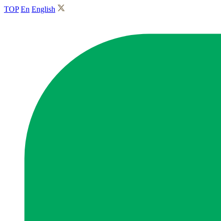
TOP
En
English