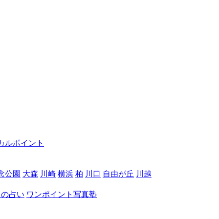
カルポイント
念公園
大森
川崎
横浜
柏
川口
自由が丘
川越
月の占い
ワンポイント写真塾