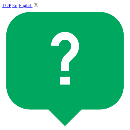
TOP
En
English