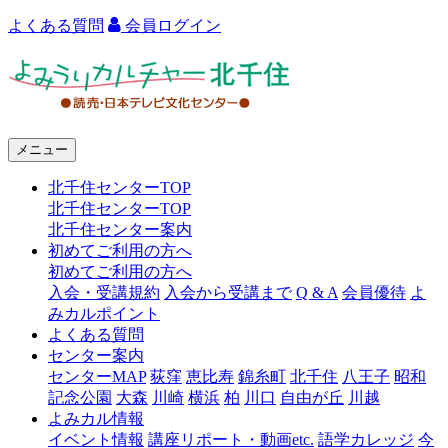
よくある質問
会員ログイン
よ
み
う
メニュー
り
北千住センターTOP
カ
北千住センターTOP
ル
北千住センター案内
初めてご利用の方へ
チ
初めてご利用の方へ
ャ
入会・受講規約
入会から受講まで
Q & A
会員優待
よ
みカルポイント
ー
よくある質問
センター案内
北
センターMAP
荻窪
恵比寿
錦糸町
北千住
八王子
昭和
千
記念公園
大森
川崎
横浜
柏
川口
自由が丘
川越
よみカル情報
住
イベント情報
講座リポート・動画etc.
語学カレッジ
今