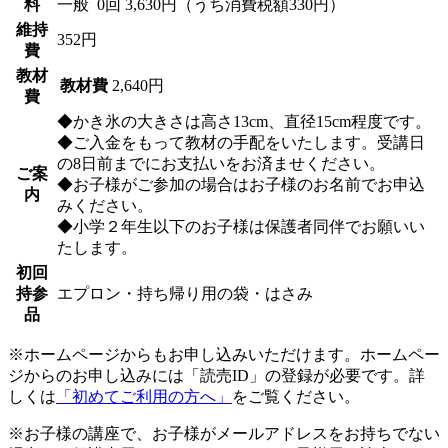
料
一般
0回 3,630円（うち消費税額330円）
維持
352円
費
教材
教材費
2,640円
費
◆かき氷の大きさは高さ13cm、直径15cm程度です。
◆ご入金をもって教材の手配をいたします。受講日
の8日前までにお支払いをお済ませください。
ご案
◆お子様がご参加の場合はお子様のお名前でお申込
内
みください。
◆小学２年生以下のお子様は保護者同伴でお願いい
たします。
初回
持参
エプロン・持ち帰り用の袋・はさみ
品
※ホームページからもお申し込みいただけます。ホームペー
ジからのお申し込みには「読売ID」の登録が必要です。詳
しくは
「初めてご利用の方へ」
をご覧ください。
※お子様の講座で、お子様がメールアドレスをお持ちでない