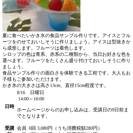
夏に食べたいかき氷の食品サンプル作りです。アイスとフル
ーツをのせておいしそうに作りましょう。アイスは型抜きか
ら成形します。フルーツは着色します。
シロップの色は青系、赤系の二種類から、当日お好きな色を
選べます。フルーツをたくさん盛り付けておいしそうに作り
ましょう。
食品サンプル作りの面白さを体験できる工程です。大人もお
子様もご参加いただけます。
かき氷の大きさは高さ13cm、直径15cm程度です。
8/16 日曜日
14:00～16:00
日時
ホームページからのお申し込みは、受講日の9日前ま
でとなります。
受講
会員
0回 3,080円（うち消費税額280円）