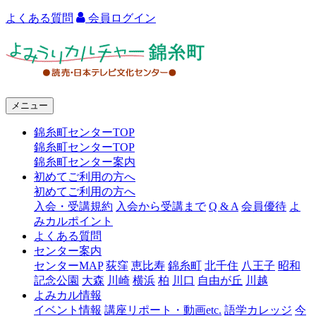
よくある質問
会員ログイン
よ
み
う
メニュー
り
錦糸町センターTOP
カ
錦糸町センターTOP
ル
錦糸町センター案内
初めてご利用の方へ
チ
初めてご利用の方へ
ャ
入会・受講規約
入会から受講まで
Q & A
会員優待
よ
みカルポイント
ー
よくある質問
センター案内
錦
センターMAP
荻窪
恵比寿
錦糸町
北千住
八王子
昭和
糸
記念公園
大森
川崎
横浜
柏
川口
自由が丘
川越
よみカル情報
町
イベント情報
講座リポート・動画etc.
語学カレッジ
今