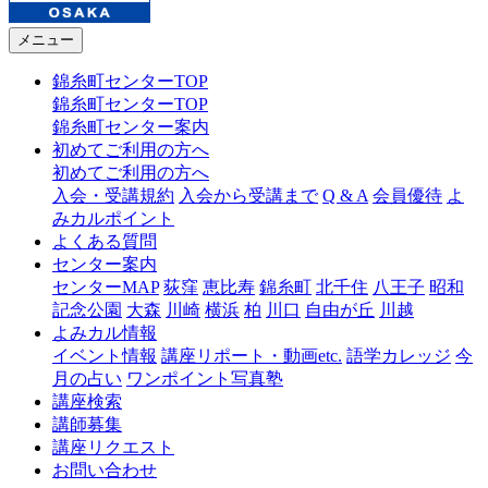
メニュー
錦糸町センターTOP
錦糸町センターTOP
錦糸町センター案内
初めてご利用の方へ
初めてご利用の方へ
入会・受講規約
入会から受講まで
Q & A
会員優待
よ
みカルポイント
よくある質問
センター案内
センターMAP
荻窪
恵比寿
錦糸町
北千住
八王子
昭和
記念公園
大森
川崎
横浜
柏
川口
自由が丘
川越
よみカル情報
イベント情報
講座リポート・動画etc.
語学カレッジ
今
月の占い
ワンポイント写真塾
講座検索
講師募集
講座リクエスト
お問い合わせ