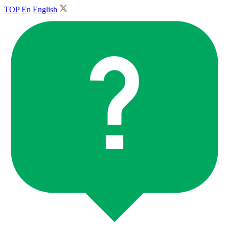
TOP
En
English