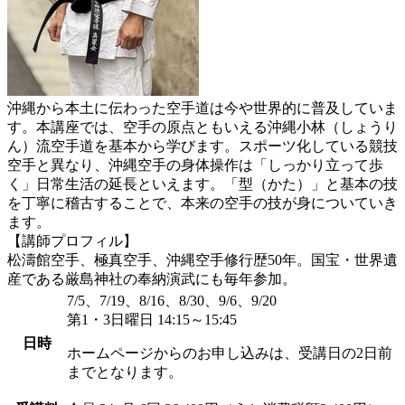
沖縄から本土に伝わった空手道は今や世界的に普及していま
す。本講座では、空手の原点ともいえる沖縄小林（しょうり
ん）流空手道を基本から学びます。スポーツ化している競技
空手と異なり、沖縄空手の身体操作は「しっかり立って歩
く」日常生活の延長といえます。「型（かた）」と基本の技
を丁寧に稽古することで、本来の空手の技が身についていき
ます。
【講師プロフィル】
松濤館空手、極真空手、沖縄空手修行歴50年。国宝・世界遺
産である厳島神社の奉納演武にも毎年参加。
7/5、7/19、8/16、8/30、9/6、9/20
第1・3日曜日 14:15～15:45
日時
ホームページからのお申し込みは、受講日の2日前
までとなります。