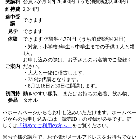
受講料
会員
3か月 6回 26,400円（うち消費税額2,400円）
維持費
2,244円
途中受
できます
講
見学
できます
体験
できます
体験料
4,774円（うち消費税額434円）
・対象：小学校3年生～中学生までの子供１人と親
1人。
お申し込みの際は、お子さまのお名前でご登録く
ご案内
ださい。
・大人と一緒に稽古します。
・7/19は代講となります。
・8月は16日と30日に開講します。
初回持
動きやすい服装、またはお持ちの道着、飲み物、
参品
タオル
※ホームページからもお申し込みいただけます。ホームペー
ジからのお申し込みには「読売ID」の登録が必要です。詳
しくは
「初めてご利用の方へ」
をご覧ください。
※お子様の講座で、お子様がメールアドレスをお持ちでない