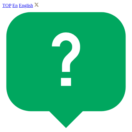
TOP
En
English