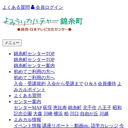
よくある質問
会員ログイン
よ
み
う
メニュー
り
錦糸町センターTOP
カ
錦糸町センターTOP
ル
錦糸町センター案内
初めてご利用の方へ
チ
初めてご利用の方へ
ャ
入会・受講規約
入会から受講まで
Q & A
会員優待
よ
みカルポイント
ー
よくある質問
センター案内
錦
センターMAP
荻窪
恵比寿
錦糸町
北千住
八王子
昭和
糸
記念公園
大森
川崎
横浜
柏
川口
自由が丘
川越
よみカル情報
町
イベント情報
講座リポート・動画etc.
語学カレッジ
今