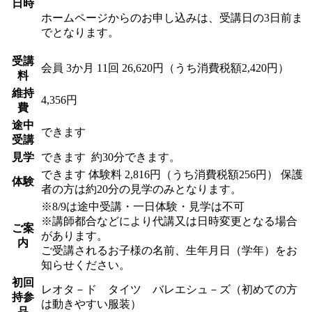
日時
ホームページからのお申し込みは、受講日の3日前ま
でとなります。
受講
会員
3か月 11回 26,620円（うち消費税額2,420円）
料
維持
4,356円
費
途中
できます
受講
見学
できます
約30分できます。
できます
体験料
2,816円（うち消費税額256円）
保護
体験
者の方は約20分の見学のみとなります。
※8/9は途中受講・一日体験・見学は不可
※講師都合などにより代講又は日時変更となる場合
ご案
があります。
内
ご受講されるお子様の名前、生年月日（学年）をお
知らせください。
初回
レオタ－ド タイツ バレエシュ－ズ（初めての方
持参
は動きやすい服装）
品