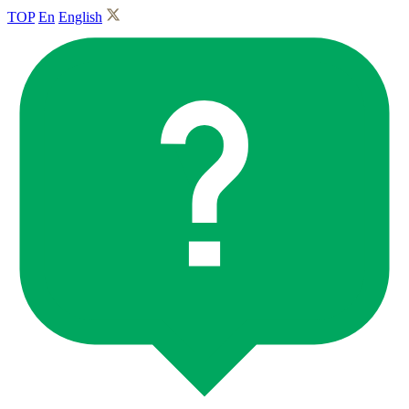
TOP
En
English