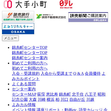
メニュー
錦糸町センターTOP
錦糸町センターTOP
錦糸町センター案内
初めてご利用の方へ
初めてご利用の方へ
入会・受講規約
入会から受講まで
Q & A
会員優待
よ
みカルポイント
よくある質問
センター案内
センターMAP
荻窪
恵比寿
錦糸町
北千住
八王子
昭和
記念公園
大森
川崎
横浜
柏
川口
自由が丘
川越
よみカル情報
イベント情報
講座リポート・動画etc.
語学カレッジ
今