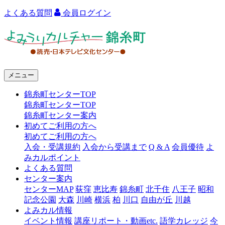
よくある質問
会員ログイン
よ
み
う
メニュー
り
錦糸町センターTOP
カ
錦糸町センターTOP
ル
錦糸町センター案内
初めてご利用の方へ
チ
初めてご利用の方へ
ャ
入会・受講規約
入会から受講まで
Q & A
会員優待
よ
みカルポイント
ー
よくある質問
センター案内
錦
センターMAP
荻窪
恵比寿
錦糸町
北千住
八王子
昭和
糸
記念公園
大森
川崎
横浜
柏
川口
自由が丘
川越
よみカル情報
町
イベント情報
講座リポート・動画etc.
語学カレッジ
今