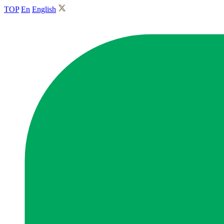
TOP
En
English