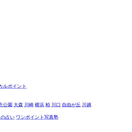
カルポイント
念公園
大森
川崎
横浜
柏
川口
自由が丘
川越
月の占い
ワンポイント写真塾