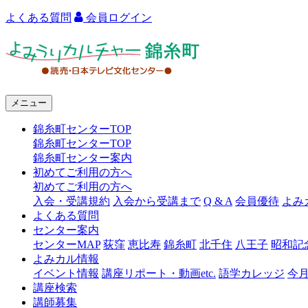
よくある質問
会員ログイン
よ
み
う
メニュー
り
錦糸町センターTOP
カ
錦糸町センターTOP
ル
錦糸町センター案内
初めてご利用の方へ
チ
初めてご利用の方へ
ャ
入会・受講規約
入会から受講まで
Q & A
会員優待
よみ
よくある質問
ー
センター案内
センターMAP
荻窪
恵比寿
錦糸町
北千住
八王子
昭和記
錦
よみカル情報
糸
イベント情報
講座リポート・動画etc.
語学カレッジ
今
講座検索
町
講師募集