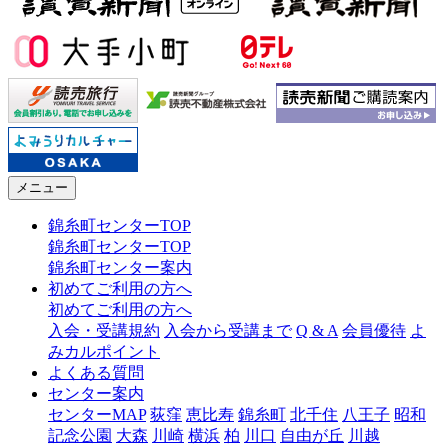
メニュー
錦糸町センターTOP
錦糸町センターTOP
錦糸町センター案内
初めてご利用の方へ
初めてご利用の方へ
入会・受講規約
入会から受講まで
Q & A
会員優待
よ
みカルポイント
よくある質問
センター案内
センターMAP
荻窪
恵比寿
錦糸町
北千住
八王子
昭和
記念公園
大森
川崎
横浜
柏
川口
自由が丘
川越