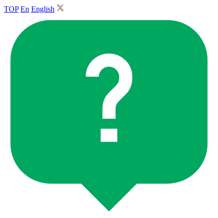
TOP
En
English