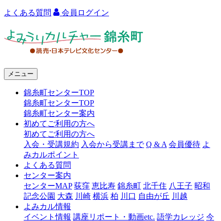
よくある質問
会員ログイン
よ
み
う
メニュー
り
錦糸町センターTOP
カ
錦糸町センターTOP
ル
錦糸町センター案内
初めてご利用の方へ
チ
初めてご利用の方へ
ャ
入会・受講規約
入会から受講まで
Q & A
会員優待
よ
みカルポイント
ー
よくある質問
センター案内
錦
センターMAP
荻窪
恵比寿
錦糸町
北千住
八王子
昭和
糸
記念公園
大森
川崎
横浜
柏
川口
自由が丘
川越
よみカル情報
町
イベント情報
講座リポート・動画etc.
語学カレッジ
今