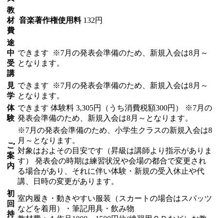
教
材
音楽著作権使用料
132円
費
途
中
できます
※7月の発表会準備のため、新規入会は8月～
受
となります。
講
見
できます
※7月の発表会準備のため、新規入会は8月～
学
となります。
体
できます
体験料
3,305円（うち消費税額300円）
※7月の
験
発表会準備のため、新規入会は8月～となります。
※7月の発表会準備のため、小学生クラスの新規入会は8
月～となります。
ご
対象はおよその目安です（昇級は講師より指示がありま
案
す） 発表会の時期は練習状況や会場の都合で変更され
内
る場合があり、それに伴い体験・新規の受入休止や代
講、日時の変更があります。
初
室内履き・動きやすい服装（スカートの場合はスパッツ
回
などを着用）・筆記用具・飲み物
持