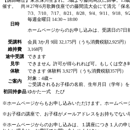
【講師略歴】東京深川生まれ。5歳より藤間蔦次に師事。15
催す。 尚Ｈ27年6月歌舞伎座での藤間流大会にて清元「保
7/3、7/10、7/17、8/21、8/28、9/4、9/11、9/18、9/
毎週金曜日 14:30～18:00
日時
ホームページからのお申し込みは、受講日の7日
受講料
会員
3か月 9回 32,175円（うち消費税額2,925円）
維持費
3,168円
途中受講
できます
見学
できません
許可が得られれば可。もしくは空き
体験
できます
体験料
3,927円（うち消費税額357円）
対象：4歳～
ご案内
ご受講されるお子様の名前、生年月日（学年）を
初回持参品
ゆかた一式 たび
※ホームページからもお申し込みいただけます。ホームペー
※お子様の講座で、お子様がメールアドレスをお持ちでない
※ホームページからのお申し込みは、１講座につき１人の申