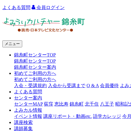
よくある質問
会員ログイン
よ
み
う
メニュー
り
錦糸町センターTOP
カ
錦糸町センターTOP
ル
錦糸町センター案内
初めてご利用の方へ
チ
初めてご利用の方へ
ャ
入会・受講規約
入会から受講まで
Q & A
会員優待
よみ
よくある質問
ー
センター案内
センターMAP
荻窪
恵比寿
錦糸町
北千住
八王子
昭和記
錦
よみカル情報
糸
イベント情報
講座リポート・動画etc.
語学カレッジ
今
講座検索
町
講師募集