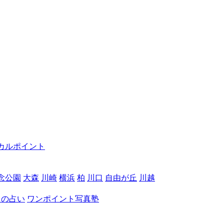
カルポイント
念公園
大森
川崎
横浜
柏
川口
自由が丘
川越
月の占い
ワンポイント写真塾