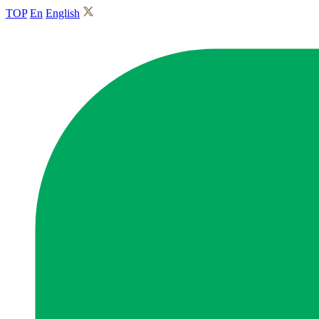
TOP
En
English