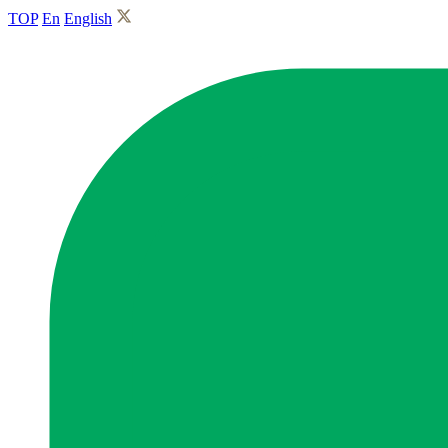
TOP
En
English