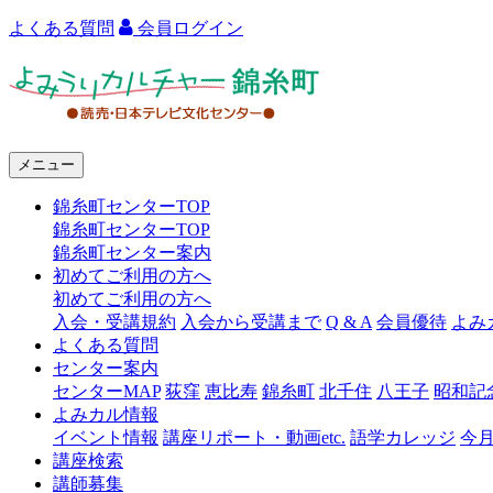
よくある質問
会員ログイン
よ
み
う
メニュー
り
錦糸町センターTOP
カ
錦糸町センターTOP
ル
錦糸町センター案内
初めてご利用の方へ
チ
初めてご利用の方へ
ャ
入会・受講規約
入会から受講まで
Q & A
会員優待
よみ
よくある質問
ー
センター案内
センターMAP
荻窪
恵比寿
錦糸町
北千住
八王子
昭和記
錦
よみカル情報
糸
イベント情報
講座リポート・動画etc.
語学カレッジ
今
講座検索
町
講師募集