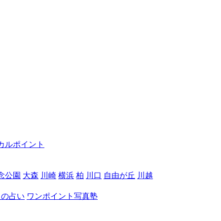
カルポイント
念公園
大森
川崎
横浜
柏
川口
自由が丘
川越
月の占い
ワンポイント写真塾