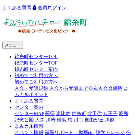
よくある質問
会員ログイン
よ
み
う
メニュー
り
錦糸町センターTOP
カ
錦糸町センターTOP
ル
錦糸町センター案内
初めてご利用の方へ
チ
初めてご利用の方へ
ャ
入会・受講規約
入会から受講まで
Q & A
会員優待
よ
みカルポイント
ー
よくある質問
センター案内
錦
センターMAP
荻窪
恵比寿
錦糸町
北千住
八王子
昭和
糸
記念公園
大森
川崎
横浜
柏
川口
自由が丘
川越
よみカル情報
町
イベント情報
講座リポート・動画etc.
語学カレッジ
今