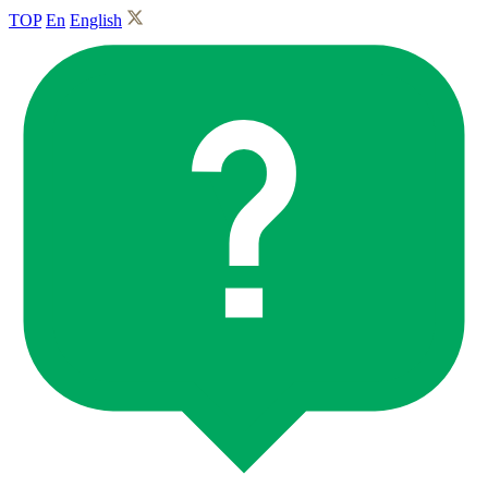
TOP
En
English