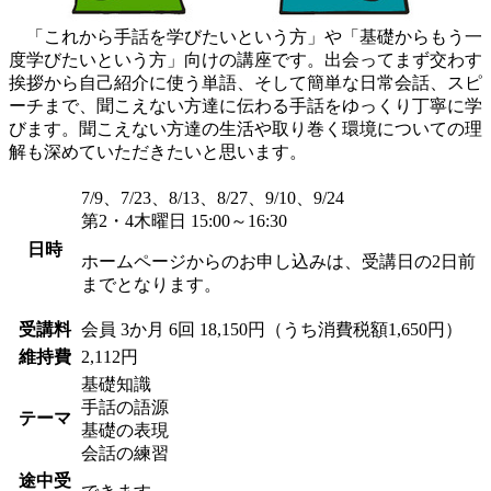
「これから手話を学びたいという方」や「基礎からもう一
度学びたいという方」向けの講座です。出会ってまず交わす
挨拶から自己紹介に使う単語、そして簡単な日常会話、スピ
ーチまで、聞こえない方達に伝わる手話をゆっくり丁寧に学
びます。聞こえない方達の生活や取り巻く環境についての理
解も深めていただきたいと思います。
7/9、7/23、8/13、8/27、9/10、9/24
第2・4木曜日 15:00～16:30
日時
ホームページからのお申し込みは、受講日の2日前
までとなります。
受講料
会員
3か月 6回 18,150円（うち消費税額1,650円）
維持費
2,112円
基礎知識
手話の語源
テーマ
基礎の表現
会話の練習
途中受