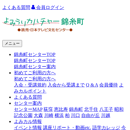
よくある質問
会員ログイン
よ
み
う
メニュー
り
錦糸町センターTOP
カ
錦糸町センターTOP
ル
錦糸町センター案内
初めてご利用の方へ
チ
初めてご利用の方へ
ャ
入会・受講規約
入会から受講まで
Q & A
会員優待
よ
みカルポイント
ー
よくある質問
センター案内
錦
センターMAP
荻窪
恵比寿
錦糸町
北千住
八王子
昭和
糸
記念公園
大森
川崎
横浜
柏
川口
自由が丘
川越
よみカル情報
町
イベント情報
講座リポート・動画etc.
語学カレッジ
今