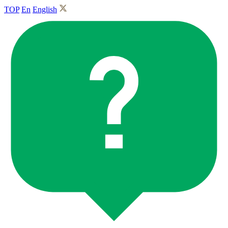
TOP
En
English