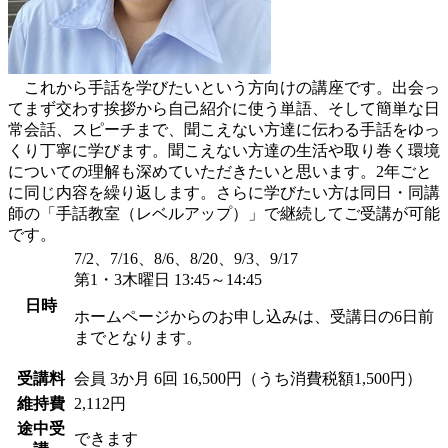
これから手話を学びたいという方向けの講座です。出会っ
てまず交わす挨拶から自己紹介に使う単語、そして簡単な日
常会話、スピーチまで、聞こえない方達に伝わる手話をゆっ
くり丁寧に学びます。聞こえない方達の生活や取り巻く環境
についての理解も深めていただきたいと思います。2年ごと
に同じ内容を繰り返します。さらに学びたい方は同日・同講
師の「手話教室（レベルアップ）」で継続してご受講が可能
です。
7/2、7/16、8/6、8/20、9/3、9/17
第1・3木曜日 13:45～14:45
日時
ホームページからのお申し込みは、受講日の6日前
までとなります。
受講料
会員
3か月 6回 16,500円（うち消費税額1,500円）
維持費
2,112円
途中受
できます