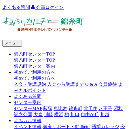
よくある質問
会員ログイン
よ
み
う
メニュー
り
錦糸町センターTOP
カ
錦糸町センターTOP
ル
錦糸町センター案内
初めてご利用の方へ
チ
初めてご利用の方へ
ャ
入会・受講規約
入会から受講まで
Q & A
会員優待
よ
みカルポイント
ー
よくある質問
センター案内
錦
センターMAP
荻窪
恵比寿
錦糸町
北千住
八王子
昭和
糸
記念公園
大森
川崎
横浜
柏
川口
自由が丘
川越
よみカル情報
町
イベント情報
講座リポート・動画etc.
語学カレッジ
今