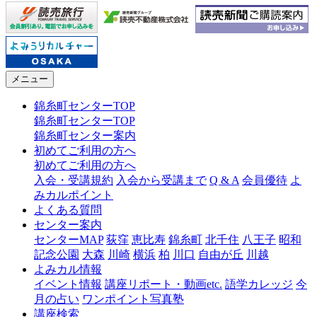
メニュー
錦糸町センターTOP
錦糸町センターTOP
錦糸町センター案内
初めてご利用の方へ
初めてご利用の方へ
入会・受講規約
入会から受講まで
Q & A
会員優待
よ
みカルポイント
よくある質問
センター案内
センターMAP
荻窪
恵比寿
錦糸町
北千住
八王子
昭和
記念公園
大森
川崎
横浜
柏
川口
自由が丘
川越
よみカル情報
イベント情報
講座リポート・動画etc.
語学カレッジ
今
月の占い
ワンポイント写真塾
講座検索