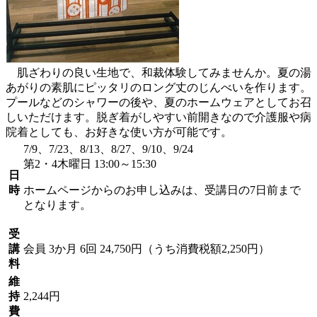
肌ざわりの良い生地で、和裁体験してみませんか。夏の湯
あがりの素肌にピッタリのロング丈のじんべいを作ります。
プールなどのシャワーの後や、夏のホームウェアとしてお召
しいただけます。脱ぎ着がしやすい前開きなので介護服や病
院着としても、お好きな使い方が可能です。
7/9、7/23、8/13、8/27、9/10、9/24
第2・4木曜日 13:00～15:30
日
時
ホームページからのお申し込みは、受講日の7日前まで
となります。
受
講
会員
3か月 6回 24,750円（うち消費税額2,250円）
料
維
持
2,244円
費