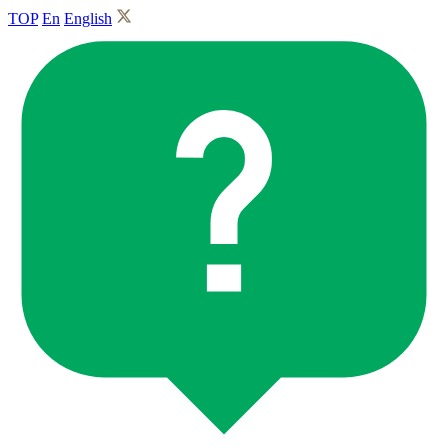
TOP
En
English