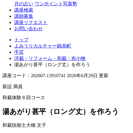
月の占い
ワンポイント写真塾
講座検索
講師募集
講座リクエスト
お問い合わせ
トップ
よみうりカルチャー錦糸町
手芸
洋裁・リフォーム・和裁・布小物
湯あがり甚平（ロング丈）を作ろう
講座コード：202607-13910741 2026年6月29日 更新
新設
満員
和裁体験６回コース
湯あがり甚平（ロング丈）を作ろう
和裁技能士
大橋 文子