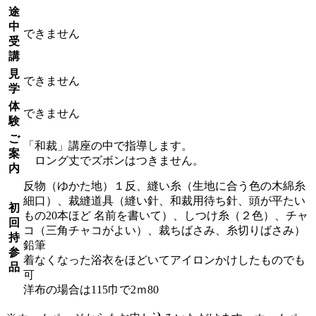
途
中
できません
受
講
見
できません
学
体
できません
験
ご
「和裁」講座の中で指導します。
案
ロング丈でズボンはつきません。
内
反物（ゆかた地）１反、縫い糸（生地に合う色の木綿糸
細口）、裁縫道具（縫い針、和裁用待ち針、頭が平たい
初
もの20本ほど 名前を書いて）、しつけ糸（２色）、チャ
回
コ（三角チャコがよい）、裁ちばさみ、糸切りばさみ）
持
鉛筆
参
着なくなった浴衣をほどいてアイロンかけしたものでも
品
可
洋布の場合は115巾で2ｍ80