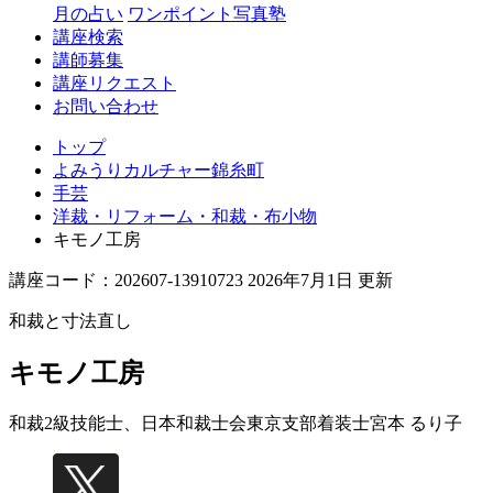
月の占い
ワンポイント写真塾
講座検索
講師募集
講座リクエスト
お問い合わせ
トップ
よみうりカルチャー錦糸町
手芸
洋裁・リフォーム・和裁・布小物
キモノ工房
講座コード：202607-13910723 2026年7月1日 更新
和裁と寸法直し
キモノ工房
和裁2級技能士、日本和裁士会東京支部着装士
宮本 るり子