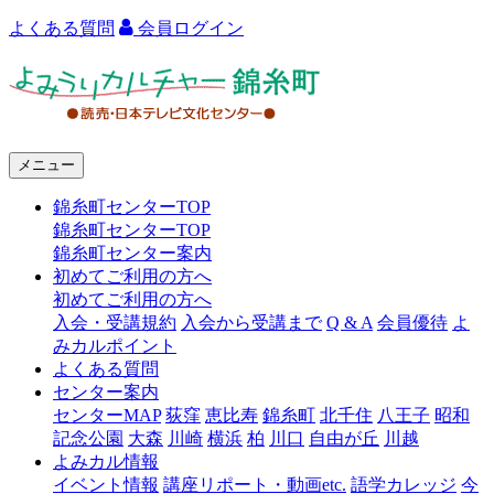
よくある質問
会員ログイン
よ
み
う
メニュー
り
錦糸町センターTOP
カ
錦糸町センターTOP
ル
錦糸町センター案内
初めてご利用の方へ
チ
初めてご利用の方へ
ャ
入会・受講規約
入会から受講まで
Q & A
会員優待
よ
みカルポイント
ー
よくある質問
センター案内
錦
センターMAP
荻窪
恵比寿
錦糸町
北千住
八王子
昭和
糸
記念公園
大森
川崎
横浜
柏
川口
自由が丘
川越
よみカル情報
町
イベント情報
講座リポート・動画etc.
語学カレッジ
今