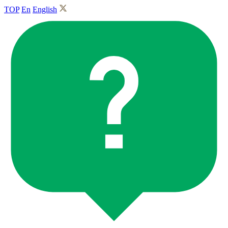
TOP
En
English