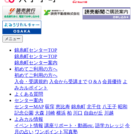
メニュー
錦糸町センターTOP
錦糸町センターTOP
錦糸町センター案内
初めてご利用の方へ
初めてご利用の方へ
入会・受講規約
入会から受講まで
Q & A
会員優待
よ
みカルポイント
よくある質問
センター案内
センターMAP
荻窪
恵比寿
錦糸町
北千住
八王子
昭和
記念公園
大森
川崎
横浜
柏
川口
自由が丘
川越
よみカル情報
イベント情報
講座リポート・動画etc.
語学カレッジ
今
月の占い
ワンポイント写真塾