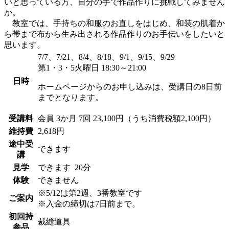
いと思っている方、自分の手で作品作りに挑戦してみません
か。
教室では、手持ちの和服のお直しをはじめ、和装の肌着か
ら帯まで布から生み出される作品作りのお手伝いをしたいと
思います。
7/7、7/21、8/4、8/18、9/1、9/15、9/29
第1・3・5火曜日 18:30～21:00
日時
ホームページからのお申し込みは、受講日の8日前
までとなります。
受講料
会員
3か月 7回 23,100円（うち消費税額2,100円）
維持費
2,618円
途中受
できます
講
見学
できます
20分
体験
できません
※5/12は第2週、3番教室です
ご案内
※入金の締切は7日前まで。
初回持
裁縫道具
参品