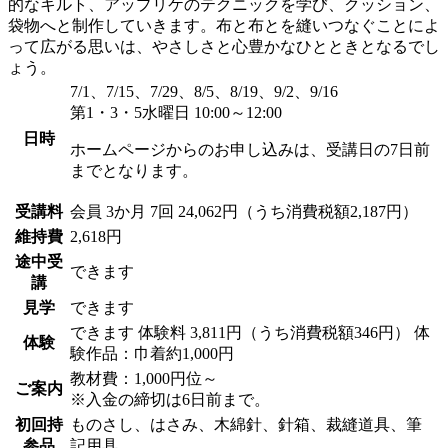
的なキルト、アップリケのテクニックを学び、クッション、
袋物へと制作していきます。布と布とを縫いつなぐことによ
って広がる思いは、やさしさと心豊かなひとときとなるでし
ょう。
7/1、7/15、7/29、8/5、8/19、9/2、9/16
第1・3・5水曜日 10:00～12:00
日時
ホームページからのお申し込みは、受講日の7日前
までとなります。
受講料
会員
3か月 7回 24,062円（うち消費税額2,187円）
維持費
2,618円
途中受
できます
講
見学
できます
できます
体験料
3,811円（うち消費税額346円）
体
体験
験作品：巾着約1,000円
教材費：1,000円位～
ご案内
※入金の締切は6日前まで。
初回持
ものさし、はさみ、木綿針、針箱、裁縫道具、筆
参品
記用具