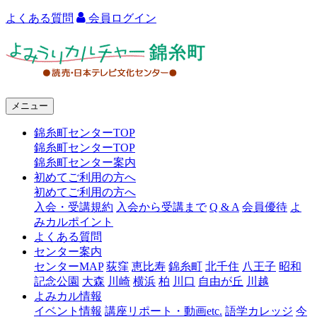
よくある質問
会員ログイン
よ
み
う
メニュー
り
錦糸町センターTOP
カ
錦糸町センターTOP
ル
錦糸町センター案内
初めてご利用の方へ
チ
初めてご利用の方へ
ャ
入会・受講規約
入会から受講まで
Q & A
会員優待
よ
みカルポイント
ー
よくある質問
センター案内
錦
センターMAP
荻窪
恵比寿
錦糸町
北千住
八王子
昭和
糸
記念公園
大森
川崎
横浜
柏
川口
自由が丘
川越
よみカル情報
町
イベント情報
講座リポート・動画etc.
語学カレッジ
今