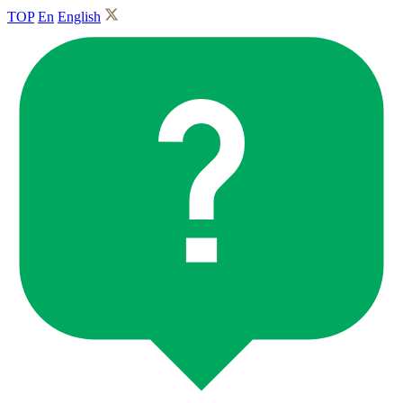
TOP
En
English