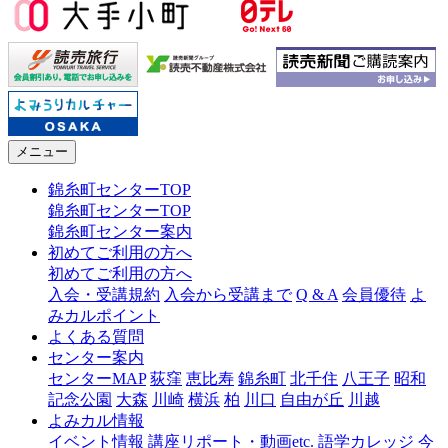
メニュー
錦糸町センターTOP
錦糸町センターTOP
錦糸町センター案内
初めてご利用の方へ
初めてご利用の方へ
入会・受講規約
入会から受講まで
Q & A
会員優待
よ
みカルポイント
よくある質問
センター案内
センターMAP
荻窪
恵比寿
錦糸町
北千住
八王子
昭和
記念公園
大森
川崎
横浜
柏
川口
自由が丘
川越
よみカル情報
イベント情報
講座リポート・動画etc.
語学カレッジ
今