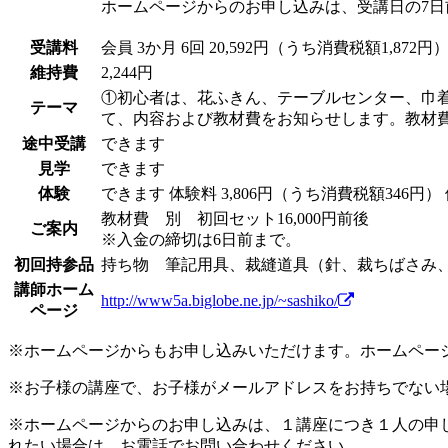
ホームページからのお申し込みは、受講日の7日
受講料
会員
3か月 6回 20,592円（うち消費税額1,872円
維持費
2,244円
①初心者は、花ふきん、テーブルセンター、巾
テーマ
て、内容および教材費をお知らせします。教材費
途中受講
できます
見学
できます
体験
できます
体験料
3,806円（うち消費税額346円）
教材費 別 初回セット16,000円前後
ご案内
※入金の締切は6日前まで。
初回持参品
持ち物 筆記用具、裁縫道具（針、裁ちばさみ、
講師ホーム
http://www5a.biglobe.ne.jp/~sashiko/
ページ
※ホームページからもお申し込みいただけます。ホームペー
※お子様の講座で、お子様がメールアドレスをお持ちでない
※ホームページからのお申し込みは、１講座につき１人の申
れたい場合は、お電話でお問い合わせください。