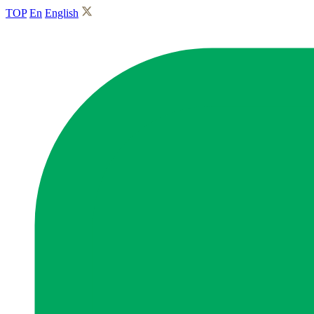
TOP
En
English