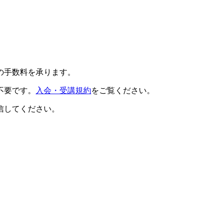
の手数料を承ります。
不要です。
入会・受講規約
をご覧ください。
信してください。