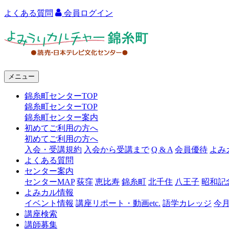
よくある質問
会員ログイン
よ
み
う
メニュー
り
錦糸町センターTOP
カ
錦糸町センターTOP
ル
錦糸町センター案内
初めてご利用の方へ
チ
初めてご利用の方へ
ャ
入会・受講規約
入会から受講まで
Q & A
会員優待
よみ
よくある質問
ー
センター案内
センターMAP
荻窪
恵比寿
錦糸町
北千住
八王子
昭和記
錦
よみカル情報
糸
イベント情報
講座リポート・動画etc.
語学カレッジ
今
講座検索
町
講師募集