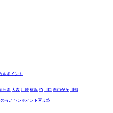
カルポイント
念公園
大森
川崎
横浜
柏
川口
自由が丘
川越
月の占い
ワンポイント写真塾