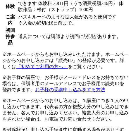
できます
体験料
3,811円（うち消費税額346円）
体
体験
験作品：根付（ストラップ）1000円
ご案
ハズキルーペのような拡大鏡があると便利です
内
※入金の締切は6日前まで。
初回
持参
道具については講師より初回に説明があります。
品
※ホームページからもお申し込みいただけます。ホームペー
ジからのお申し込みには「読売ID」の登録が必要です。詳
しくは
「初めてご利用の方へ」
をご覧ください。
※お子様の講座で、お子様がメールアドレスをお持ちでない
場合は、保護者用のメールアドレスでお子様用の読売IDを
登録できます。
お子様の受講申し込みをする方法
※ホームページからのお申し込みは、１講座につき１人の申
し込みができます。代表者の方が複数人分の申し込みはでき
ません。各人でお申し込みください。複数人分のお申し込み
をされたい場合は、お電話でお問い合わせください。
※残席状況は申し込み手続き中に変動する場合があります。