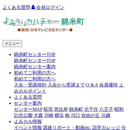
よくある質問
会員ログイン
よ
み
う
メニュー
り
錦糸町センターTOP
カ
錦糸町センターTOP
ル
錦糸町センター案内
初めてご利用の方へ
チ
初めてご利用の方へ
ャ
入会・受講規約
入会から受講まで
Q & A
会員優待
よ
みカルポイント
ー
よくある質問
センター案内
錦
センターMAP
荻窪
恵比寿
錦糸町
北千住
八王子
昭和
糸
記念公園
大森
川崎
横浜
柏
川口
自由が丘
川越
よみカル情報
町
イベント情報
講座リポート・動画etc.
語学カレッジ
今