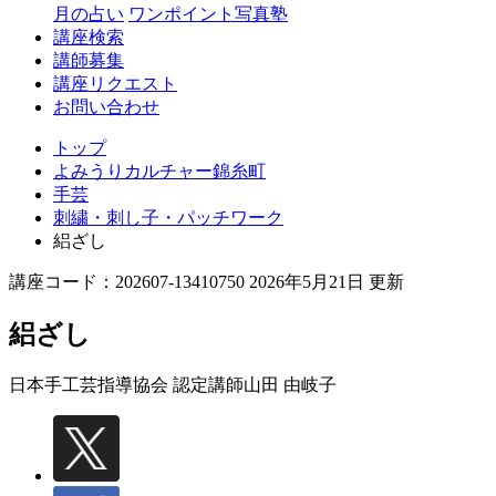
月の占い
ワンポイント写真塾
講座検索
講師募集
講座リクエスト
お問い合わせ
トップ
よみうりカルチャー錦糸町
手芸
刺繍・刺し子・パッチワーク
絽ざし
講座コード：202607-13410750 2026年5月21日 更新
絽ざし
日本手工芸指導協会 認定講師
山田 由岐子