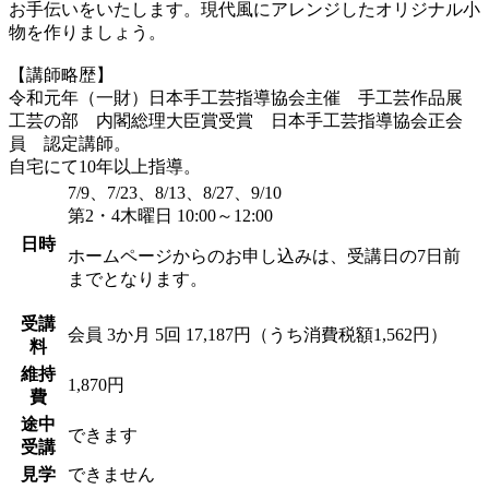
お手伝いをいたします。現代風にアレンジしたオリジナル小
物を作りましょう。
【講師略歴】
令和元年（一財）日本手工芸指導協会主催 手工芸作品展
工芸の部 内閣総理大臣賞受賞 日本手工芸指導協会正会
員 認定講師。
自宅にて10年以上指導。
7/9、7/23、8/13、8/27、9/10
第2・4木曜日 10:00～12:00
日時
ホームページからのお申し込みは、受講日の7日前
までとなります。
受講
会員
3か月 5回 17,187円（うち消費税額1,562円）
料
維持
1,870円
費
途中
できます
受講
見学
できません