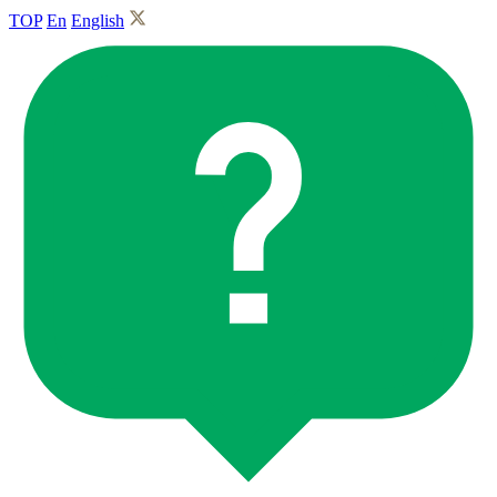
TOP
En
English