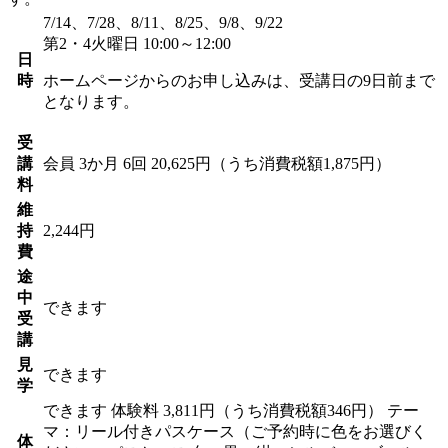
7/14、7/28、8/11、8/25、9/8、9/22
第2・4火曜日 10:00～12:00
日
時
ホームページからのお申し込みは、受講日の9日前まで
となります。
受
講
会員
3か月 6回 20,625円（うち消費税額1,875円）
料
維
持
2,244円
費
途
中
できます
受
講
見
できます
学
できます
体験料
3,811円（うち消費税額346円）
テー
マ：リール付きパスケース（ご予約時に色をお選びく
体