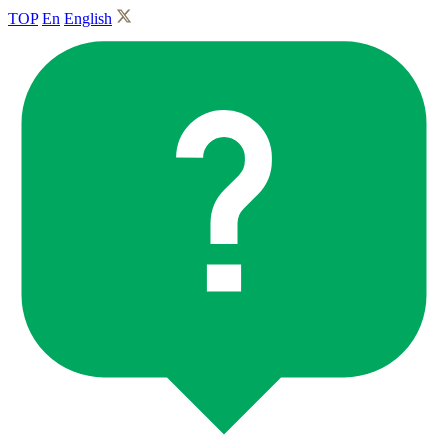
TOP
En
English