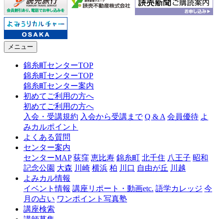
メニュー
錦糸町センターTOP
錦糸町センターTOP
錦糸町センター案内
初めてご利用の方へ
初めてご利用の方へ
入会・受講規約
入会から受講まで
Q & A
会員優待
よ
みカルポイント
よくある質問
センター案内
センターMAP
荻窪
恵比寿
錦糸町
北千住
八王子
昭和
記念公園
大森
川崎
横浜
柏
川口
自由が丘
川越
よみカル情報
イベント情報
講座リポート・動画etc.
語学カレッジ
今
月の占い
ワンポイント写真塾
講座検索