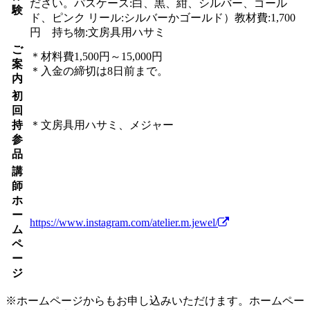
ださい。パスケース:白、黒、紺、シルバー、ゴール
験
ド、ピンク リール:シルバーかゴールド）教材費:1,700
円 持ち物:文房具用ハサミ
ご
＊材料費1,500円～15,000円
案
＊入金の締切は8日前まで。
内
初
回
持
＊文房具用ハサミ、メジャー
参
品
講
師
ホ
ー
https://www.instagram.com/atelier.m.jewel/
ム
ペ
ー
ジ
※ホームページからもお申し込みいただけます。ホームペー