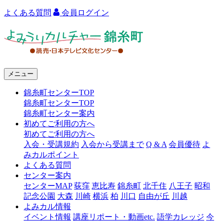
よくある質問
会員ログイン
よ
み
う
メニュー
り
錦糸町センターTOP
カ
錦糸町センターTOP
ル
錦糸町センター案内
初めてご利用の方へ
チ
初めてご利用の方へ
ャ
入会・受講規約
入会から受講まで
Q & A
会員優待
よ
みカルポイント
ー
よくある質問
センター案内
錦
センターMAP
荻窪
恵比寿
錦糸町
北千住
八王子
昭和
糸
記念公園
大森
川崎
横浜
柏
川口
自由が丘
川越
よみカル情報
町
イベント情報
講座リポート・動画etc.
語学カレッジ
今