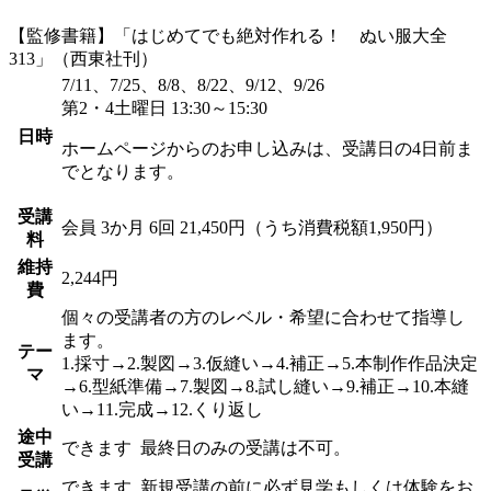
【監修書籍】「はじめてでも絶対作れる！ ぬい服大全
313」（西東社刊）
7/11、7/25、8/8、8/22、9/12、9/26
第2・4土曜日 13:30～15:30
日時
ホームページからのお申し込みは、受講日の4日前ま
でとなります。
受講
会員
3か月 6回 21,450円（うち消費税額1,950円）
料
維持
2,244円
費
個々の受講者の方のレベル・希望に合わせて指導し
ます。
テー
1.採寸→2.製図→3.仮縫い→4.補正→5.本制作作品決定
マ
→6.型紙準備→7.製図→8.試し縫い→9.補正→10.本縫
い→11.完成→12.くり返し
途中
できます
最終日のみの受講は不可。
受講
できます
新規受講の前に必ず見学もしくは体験をお