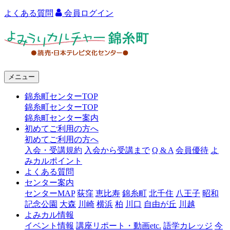
よくある質問
会員ログイン
よ
み
う
メニュー
り
錦糸町センターTOP
カ
錦糸町センターTOP
ル
錦糸町センター案内
初めてご利用の方へ
チ
初めてご利用の方へ
ャ
入会・受講規約
入会から受講まで
Q & A
会員優待
よ
みカルポイント
ー
よくある質問
センター案内
錦
センターMAP
荻窪
恵比寿
錦糸町
北千住
八王子
昭和
糸
記念公園
大森
川崎
横浜
柏
川口
自由が丘
川越
よみカル情報
町
イベント情報
講座リポート・動画etc.
語学カレッジ
今