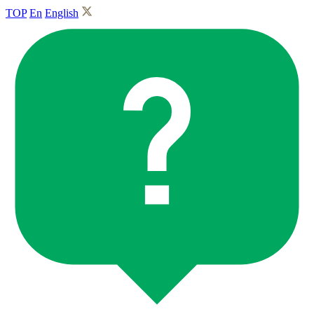
TOP
En
English