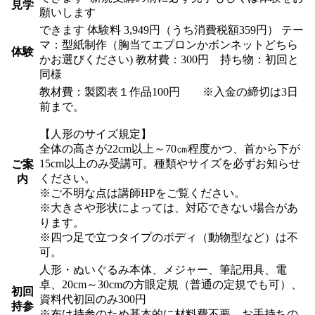
見学
願いします
できます
体験料
3,949円（うち消費税額359円）
テー
マ：型紙制作（胸当てエプロンかボンネットどちら
体験
かお選びください) 教材費：300円 持ち物：初回と
同様
教材費：製図表１作品100円 ※入金の締切は3日
前まで。
【人形のサイズ規定】
全体の高さが22cm以上～70㎝程度かつ、首から下が
15cm以上のみ受講可。種類やサイズを必ずお知らせ
ご案
ください。
内
※ご不明な点は講師HPをご覧ください。
※大きさや形状によっては、対応できない場合があ
ります。
※四つ足で立つタイプのボディ（動物型など）は不
可。
人形・ぬいぐるみ本体、メジャー、筆記用具、電
卓、20cm～30cmの方眼定規（普通の定規でも可）、
初回
資料代初回のみ300円
持参
※布は持参のため基本的に材料費不要。お手持ちの