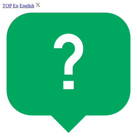
TOP
En
English