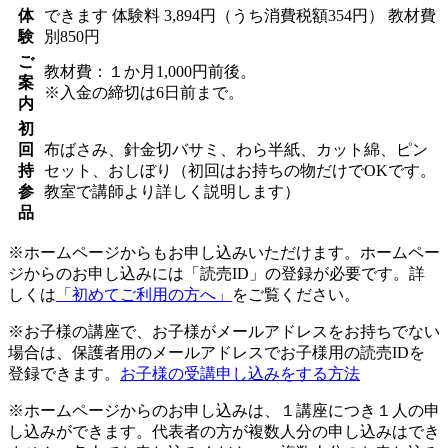
体
できます
体験料
3,894円（うち消費税額354円）
教材費
験
別850円
ご
教材費：１か月1,000円前後。
案
※入金の締切は6日前まで。
内
初
回
布ばさみ、針金切バサミ、わら半紙、カット綿、ピン
持
セット、おしぼり（初回はお持ちの物だけでOKです。
参
教室で講師より詳しく説明します）
品
※ホームページからもお申し込みいただけます。ホームペー
ジからのお申し込みには「読売ID」の登録が必要です。詳
しくは
「初めてご利用の方へ」
をご覧ください。
※お子様の講座で、お子様がメールアドレスをお持ちでない
場合は、保護者用のメールアドレスでお子様用の読売IDを
登録できます。
お子様の受講申し込みをする方法
※ホームページからのお申し込みは、１講座につき１人の申
し込みができます。代表者の方が複数人分の申し込みはでき