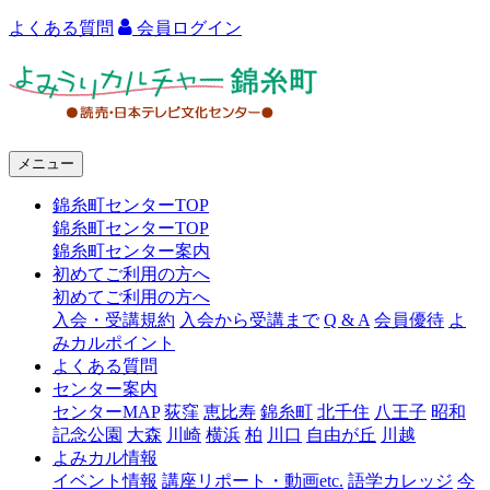
よくある質問
会員ログイン
よ
み
う
メニュー
り
錦糸町センターTOP
カ
錦糸町センターTOP
ル
錦糸町センター案内
初めてご利用の方へ
チ
初めてご利用の方へ
ャ
入会・受講規約
入会から受講まで
Q & A
会員優待
よ
みカルポイント
ー
よくある質問
センター案内
錦
センターMAP
荻窪
恵比寿
錦糸町
北千住
八王子
昭和
糸
記念公園
大森
川崎
横浜
柏
川口
自由が丘
川越
よみカル情報
町
イベント情報
講座リポート・動画etc.
語学カレッジ
今