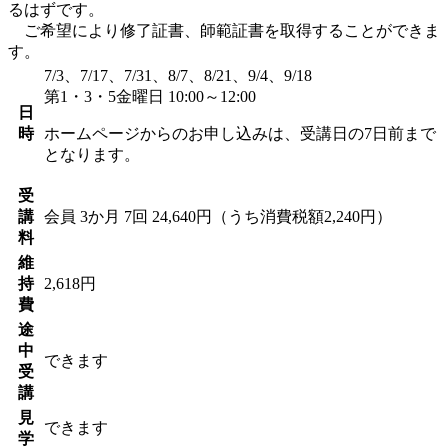
るはずです。
ご希望により修了証書、師範証書を取得することができま
す。
7/3、7/17、7/31、8/7、8/21、9/4、9/18
第1・3・5金曜日 10:00～12:00
日
時
ホームページからのお申し込みは、受講日の7日前まで
となります。
受
講
会員
3か月 7回 24,640円（うち消費税額2,240円）
料
維
持
2,618円
費
途
中
できます
受
講
見
できます
学