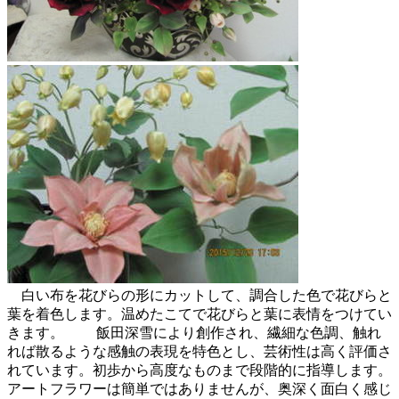
白い布を花びらの形にカットして、調合した色で花びらと
葉を着色します。温めたこてで花びらと葉に表情をつけてい
きます。 飯田深雪により創作され、繊細な色調、触れ
れば散るような感触の表現を特色とし、芸術性は高く評価さ
れています。初歩から高度なものまで段階的に指導します。
アートフラワーは簡単ではありませんが、奥深く面白く感じ