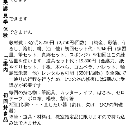
受
講
見
できます
学
体
できません
験
教材費：3か月8,250円（2,750円/回数）（純金、彩箔、う
るし、溶剤、粉、油 他）初回セット代：5,940円（練習
皿、筆セット、真綿セット、スポンジ）※初回はこの練
ご
習皿を使います。道具セット代：19,800円（金継刀、紙
案
やすりセット、手板、木べら、ゴムベラ、パレット、輪
内
島黒朱箸 他）レンタルも可能（550円/回数）※全6回で
一通りの行程を行うため、1つの器の修復には2期のご受
講がが必要です
毎回の持ち物：筆記具、カッターナイフ、はさみ、セロ
初
テープ、ボロ布、楊枝、割り箸
回
2回目以降・・・直したい器（割れ、欠け、ひびの陶磁
持
器）
参
※筆・道具・材料は、教室指定品に限りますので持ち込
品
みはできません。