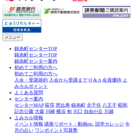
メニュー
錦糸町センターTOP
錦糸町センターTOP
錦糸町センター案内
初めてご利用の方へ
初めてご利用の方へ
入会・受講規約
入会から受講まで
Q & A
会員優待
よ
みカルポイント
よくある質問
センター案内
センターMAP
荻窪
恵比寿
錦糸町
北千住
八王子
昭和
記念公園
大森
川崎
横浜
柏
川口
自由が丘
川越
よみカル情報
イベント情報
講座リポート・動画etc.
語学カレッジ
今
月の占い
ワンポイント写真塾