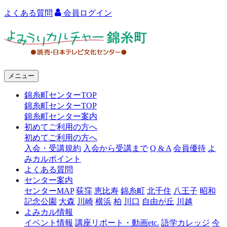
よくある質問
会員ログイン
よ
み
う
メニュー
り
錦糸町センターTOP
カ
錦糸町センターTOP
ル
錦糸町センター案内
初めてご利用の方へ
チ
初めてご利用の方へ
ャ
入会・受講規約
入会から受講まで
Q & A
会員優待
よ
みカルポイント
ー
よくある質問
センター案内
錦
センターMAP
荻窪
恵比寿
錦糸町
北千住
八王子
昭和
糸
記念公園
大森
川崎
横浜
柏
川口
自由が丘
川越
よみカル情報
町
イベント情報
講座リポート・動画etc.
語学カレッジ
今