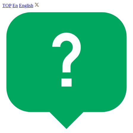
TOP
En
English