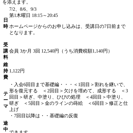
を添えます。
7/2、8/6、9/3
第1木曜日 18:15～20:45
日
時
ホームページからのお申し込みは、受講日の7日前まで
となります。
受
講
会員
3か月 3回 12,540円（うち消費税額1,140円）
料
維
持
1,122円
費
・入会6回目まで基礎編・・・＜1回目＞割れを継いで、
形を復元する ＜2回目＞欠けを埋めて、成形する ＜3
テ
回目＞研ぎ、中塗り、ひびの処理 ＜4回目＞中塗り、
ー
研ぎ ＜5回目＞金のラインの蒔絵 ＜6回目＞修正と仕
マ
上げ
・7回目以降は・・基礎編の反復
途
中
できます