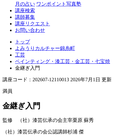
月の占い
ワンポイント写真塾
講座検索
講師募集
講座リクエスト
お問い合わせ
トップ
よみうりカルチャー錦糸町
工芸
ペインティング・漆工芸・金工芸・七宝焼
金継ぎ入門
講座コード：202607-12110013 2026年7月1日 更新
満員
金継ぎ入門
監修 （社）漆芸伝承の会主宰
栗原 蘇秀
（社）漆芸伝承の会公認講師
杉浦 傑