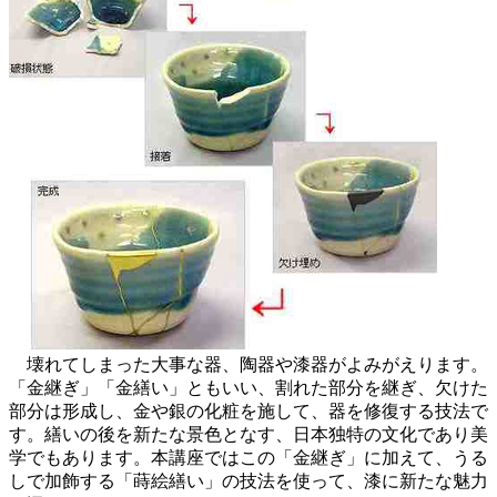
壊れてしまった大事な器、陶器や漆器がよみがえります。
「金継ぎ」「金繕い」ともいい、割れた部分を継ぎ、欠けた
部分は形成し、金や銀の化粧を施して、器を修復する技法で
す。繕いの後を新たな景色となす、日本独特の文化であり美
学でもあります。本講座ではこの「金継ぎ」に加えて、うる
しで加飾する「蒔絵繕い」の技法を使って、漆に新たな魅力