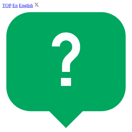
TOP
En
English