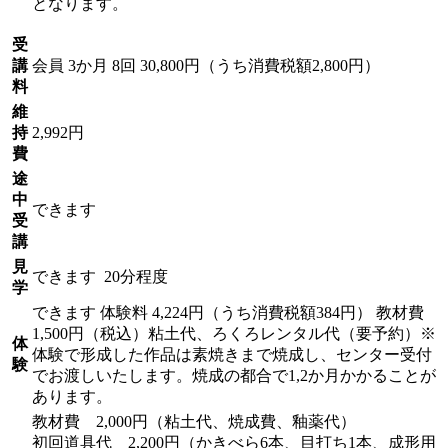
となります。
受
講
会員
3か月 8回 30,800円（うち消費税額2,800円）
料
維
持
2,992円
費
途
中
できます
受
講
見
できます
20分程度
学
できます
体験料
4,224円（うち消費税額384円）
教材費
1,500円（税込）粘土代、ろくろレンタル代（要予約）※
体
体験で形成した作品は素焼きまで焼成し、センター受付
験
でお渡しいたします。焼成の都合で1,2か月かかることが
あります。
教材費 2,000円（粘土代、焼成費、釉薬代）
初回道具代 2,200円（かきべら6本、目打ち1本、成形用