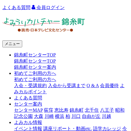
よくある質問
会員ログイン
よ
み
う
メニュー
り
錦糸町センターTOP
カ
錦糸町センターTOP
ル
錦糸町センター案内
初めてご利用の方へ
チ
初めてご利用の方へ
ャ
入会・受講規約
入会から受講まで
Q & A
会員優待
よ
みカルポイント
ー
よくある質問
センター案内
錦
センターMAP
荻窪
恵比寿
錦糸町
北千住
八王子
昭和
糸
記念公園
大森
川崎
横浜
柏
川口
自由が丘
川越
よみカル情報
町
イベント情報
講座リポート・動画etc.
語学カレッジ
今