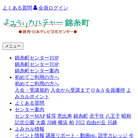
よくある質問
会員ログイン
よ
み
う
メニュー
り
錦糸町センターTOP
カ
錦糸町センターTOP
ル
錦糸町センター案内
初めてご利用の方へ
チ
初めてご利用の方へ
ャ
入会・受講規約
入会から受講まで
Q & A
会員優待
よ
みカルポイント
ー
よくある質問
センター案内
錦
センターMAP
荻窪
恵比寿
錦糸町
北千住
八王子
昭和
糸
記念公園
大森
川崎
横浜
柏
川口
自由が丘
川越
よみカル情報
町
イベント情報
講座リポート・動画etc.
語学カレッジ
今