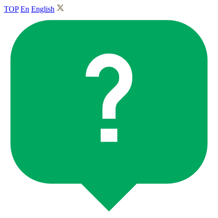
TOP
En
English