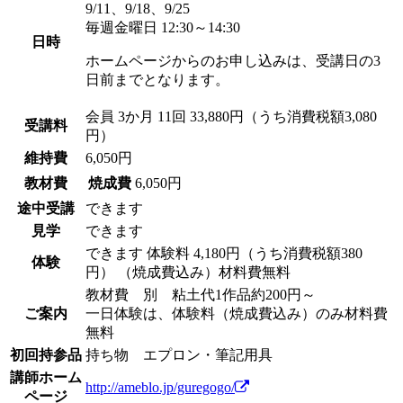
9/11、9/18、9/25
毎週金曜日 12:30～14:30
日時
ホームページからのお申し込みは、受講日の3
日前までとなります。
会員
3か月 11回 33,880円（うち消費税額3,080
受講料
円）
維持費
6,050円
教材費
焼成費
6,050円
途中受講
できます
見学
できます
できます
体験料
4,180円（うち消費税額380
体験
円）
（焼成費込み）材料費無料
教材費 別 粘土代1作品約200円～
ご案内
一日体験は、体験料（焼成費込み）のみ材料費
無料
初回持参品
持ち物 エプロン・筆記用具
講師ホーム
http://ameblo.jp/guregogo/
ページ