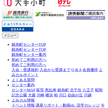
メニュー
錦糸町センターTOP
錦糸町センターTOP
錦糸町センター案内
初めてご利用の方へ
初めてご利用の方へ
入会・受講規約
入会から受講まで
Q & A
会員優待
よ
みカルポイント
よくある質問
センター案内
センターMAP
荻窪
恵比寿
錦糸町
北千住
八王子
昭和
記念公園
大森
川崎
横浜
柏
川口
自由が丘
川越
よみカル情報
イベント情報
講座リポート・動画etc.
語学カレッジ
今