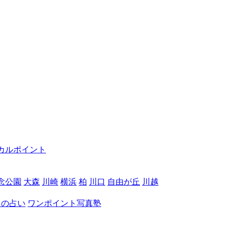
カルポイント
念公園
大森
川崎
横浜
柏
川口
自由が丘
川越
月の占い
ワンポイント写真塾