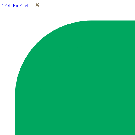
TOP
En
English