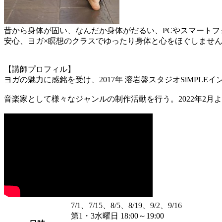
昔から身体が固い、なんだか身体がだるい、PCやスマート
安心、ヨガ×瞑想のクラスでゆったり身体と心をほぐしませ
【講師プロフィル】
ヨガの魅力に感銘を受け、2017年 溶岩盤スタジオSiMP
音楽家として様々なジャンルの制作活動を行う。2022年2月
7/1、7/15、8/5、8/19、9/2、9/16
第1・3水曜日 18:00～19:00