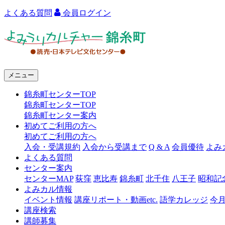
よくある質問
会員ログイン
よ
み
う
メニュー
り
錦糸町センターTOP
カ
錦糸町センターTOP
ル
錦糸町センター案内
初めてご利用の方へ
チ
初めてご利用の方へ
ャ
入会・受講規約
入会から受講まで
Q & A
会員優待
よみ
よくある質問
ー
センター案内
センターMAP
荻窪
恵比寿
錦糸町
北千住
八王子
昭和記
錦
よみカル情報
糸
イベント情報
講座リポート・動画etc.
語学カレッジ
今
講座検索
町
講師募集