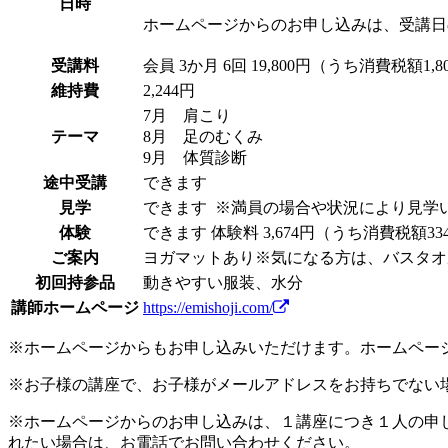
日時
ホームページからのお申し込みは、受講日
受講料
会員
3か月 6回 19,800円（うち消費税額1,8
維持費
2,244円
7月 肩こり
テーマ
8月 足のむくみ
9月 体質診断
途中受講
できます
見学
できます
※満員の場合や状況により見学
体験
できます
体験料
3,674円（うち消費税額3
ご案内
ヨガマットあり※気になる方は、バスタオ
初回持参品
動きやすい服装、水分
講師ホームページ
https://emishoji.com/
※ホームページからもお申し込みいただけます。ホームペー
※お子様の講座で、お子様がメールアドレスをお持ちでない
※ホームページからのお申し込みは、１講座につき１人の申
れたい場合は、お電話でお問い合わせください。