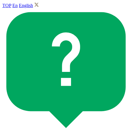
TOP
En
English