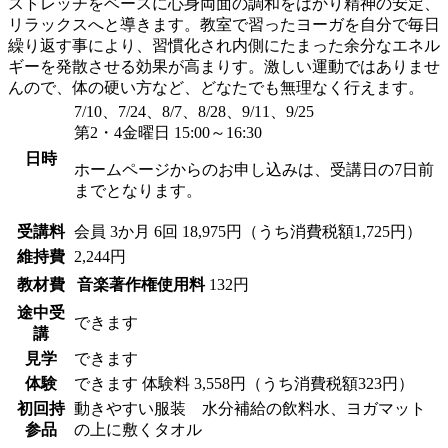
ストレッチをベースに心身両面の調和をはかり精神の安定、
リラックスへと導きます。教室で習ったヨーガを自分で毎日
繰り返す事により、習慣化され内側にたまった余分なエネル
ギーを発散させる効果が高まりす。激しい運動ではありませ
んので、体の硬い方など、どなたでも無理なく行えます。
7/10、7/24、8/7、8/28、9/11、9/25
第2・4金曜日 15:00～16:30
日時
ホームページからのお申し込みは、受講日の7日前
までとなります。
受講料
会員
3か月 6回 18,975円（うち消費税額1,725円）
維持費
2,244円
教材費
音楽著作権使用料
132円
途中受
できます
講
見学
できます
体験
できます
体験料
3,558円（うち消費税額323円）
初回持
動きやすい服装 水分補給の飲料水、ヨガマット
参品
の上に敷くタオル