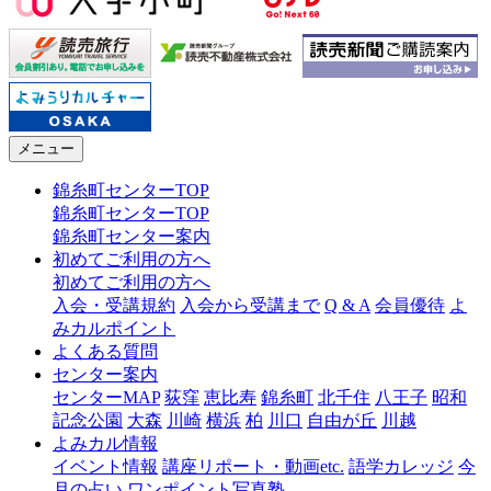
メニュー
錦糸町センターTOP
錦糸町センターTOP
錦糸町センター案内
初めてご利用の方へ
初めてご利用の方へ
入会・受講規約
入会から受講まで
Q & A
会員優待
よ
みカルポイント
よくある質問
センター案内
センターMAP
荻窪
恵比寿
錦糸町
北千住
八王子
昭和
記念公園
大森
川崎
横浜
柏
川口
自由が丘
川越
よみカル情報
イベント情報
講座リポート・動画etc.
語学カレッジ
今
月の占い
ワンポイント写真塾