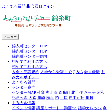
よくある質問
会員ログイン
よ
み
う
メニュー
り
錦糸町センターTOP
カ
錦糸町センターTOP
ル
錦糸町センター案内
初めてご利用の方へ
チ
初めてご利用の方へ
ャ
入会・受講規約
入会から受講まで
Q & A
会員優待
よ
みカルポイント
ー
よくある質問
センター案内
錦
センターMAP
荻窪
恵比寿
錦糸町
北千住
八王子
昭和
糸
記念公園
大森
川崎
横浜
柏
川口
自由が丘
川越
よみカル情報
町
イベント情報
講座リポート・動画etc.
語学カレッジ
今