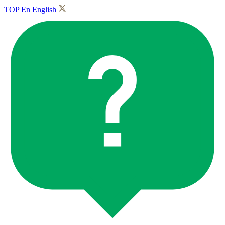
TOP
En
English