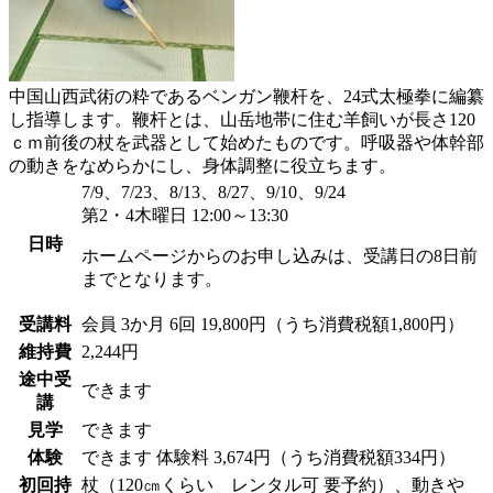
中国山西武術の粋であるベンガン鞭杆を、24式太極拳に編纂
し指導します。鞭杆とは、山岳地帯に住む羊飼いが長さ120
ｃｍ前後の杖を武器として始めたものです。呼吸器や体幹部
の動きをなめらかにし、身体調整に役立ちます。
7/9、7/23、8/13、8/27、9/10、9/24
第2・4木曜日 12:00～13:30
日時
ホームページからのお申し込みは、受講日の8日前
までとなります。
受講料
会員
3か月 6回 19,800円（うち消費税額1,800円）
維持費
2,244円
途中受
できます
講
見学
できます
体験
できます
体験料
3,674円（うち消費税額334円）
初回持
杖（120㎝くらい レンタル可 要予約）、動きや