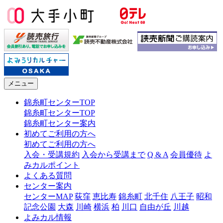
メニュー
錦糸町センターTOP
錦糸町センターTOP
錦糸町センター案内
初めてご利用の方へ
初めてご利用の方へ
入会・受講規約
入会から受講まで
Q & A
会員優待
よ
みカルポイント
よくある質問
センター案内
センターMAP
荻窪
恵比寿
錦糸町
北千住
八王子
昭和
記念公園
大森
川崎
横浜
柏
川口
自由が丘
川越
よみカル情報