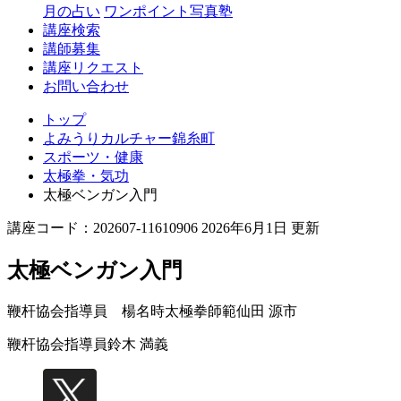
月の占い
ワンポイント写真塾
講座検索
講師募集
講座リクエスト
お問い合わせ
トップ
よみうりカルチャー錦糸町
スポーツ・健康
太極拳・気功
太極ベンガン入門
講座コード：202607-11610906 2026年6月1日 更新
太極ベンガン入門
鞭杆協会指導員 楊名時太極拳師範
仙田 源市
鞭杆協会指導員
鈴木 満義