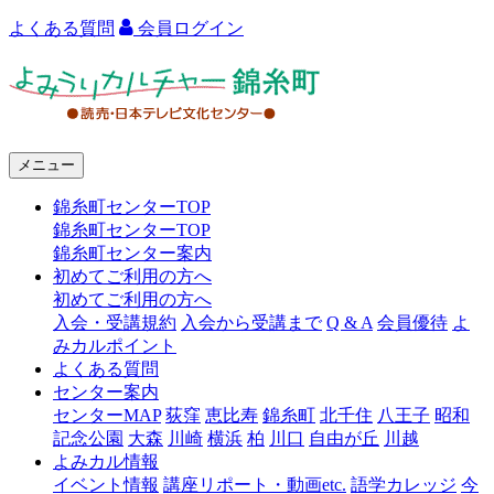
よくある質問
会員ログイン
よ
み
う
メニュー
り
錦糸町センターTOP
カ
錦糸町センターTOP
ル
錦糸町センター案内
初めてご利用の方へ
チ
初めてご利用の方へ
ャ
入会・受講規約
入会から受講まで
Q & A
会員優待
よ
みカルポイント
ー
よくある質問
センター案内
錦
センターMAP
荻窪
恵比寿
錦糸町
北千住
八王子
昭和
糸
記念公園
大森
川崎
横浜
柏
川口
自由が丘
川越
よみカル情報
町
イベント情報
講座リポート・動画etc.
語学カレッジ
今