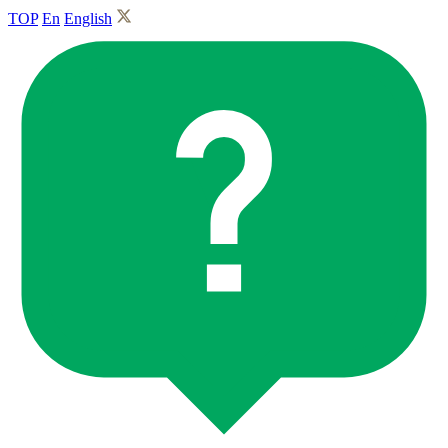
TOP
En
English