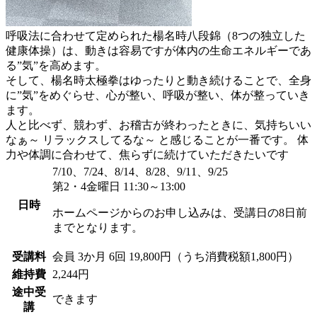
呼吸法に合わせて定められた楊名時八段錦（8つの独立した
健康体操）は、動きは容易ですが体内の生命エネルギーであ
る”気”を高めます。
そして、楊名時太極拳はゆったりと動き続けることで、全身
に”気”をめぐらせ、心が整い、呼吸が整い、体が整っていき
ます。
人と比べず、競わず、お稽古が終わったときに、気持ちいい
なぁ～ リラックスしてるな～ と感じることが一番です。 体
力や体調に合わせて、焦らずに続けていただきたいです
7/10、7/24、8/14、8/28、9/11、9/25
第2・4金曜日 11:30～13:00
日時
ホームページからのお申し込みは、受講日の8日前
までとなります。
受講料
会員
3か月 6回 19,800円（うち消費税額1,800円）
維持費
2,244円
途中受
できます
講