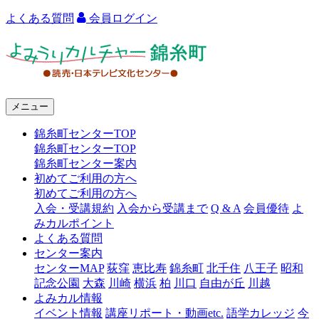
よくある質問
会員ログイン
よ
み
う
メニュー
り
錦糸町センターTOP
カ
錦糸町センターTOP
ル
錦糸町センター案内
初めてご利用の方へ
チ
初めてご利用の方へ
ャ
入会・受講規約
入会から受講まで
Q & A
会員優待
よ
みカルポイント
ー
よくある質問
センター案内
錦
センターMAP
荻窪
恵比寿
錦糸町
北千住
八王子
昭和
糸
記念公園
大森
川崎
横浜
柏
川口
自由が丘
川越
よみカル情報
町
イベント情報
講座リポート・動画etc.
語学カレッジ
今