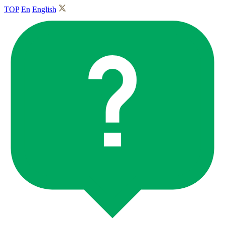
TOP
En
English