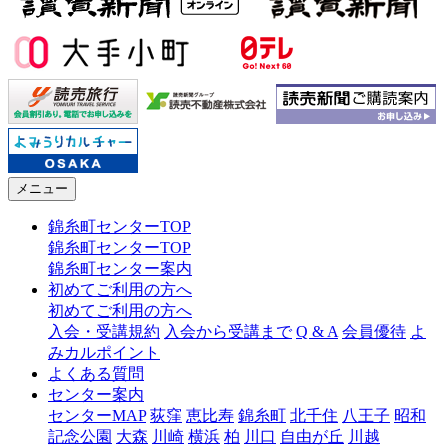
メニュー
錦糸町センターTOP
錦糸町センターTOP
錦糸町センター案内
初めてご利用の方へ
初めてご利用の方へ
入会・受講規約
入会から受講まで
Q & A
会員優待
よ
みカルポイント
よくある質問
センター案内
センターMAP
荻窪
恵比寿
錦糸町
北千住
八王子
昭和
記念公園
大森
川崎
横浜
柏
川口
自由が丘
川越