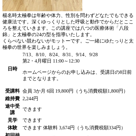
楊名時太極拳は年齢や体力、性別を問わずどなたでもできる
健康法です。深くゆっくりとした呼吸と動作でからだとここ
ろを整えていきます。この講座では八つの医療体術「八段
錦」と太極拳の24の型を指導いたします。
くらべない競わないがモットーです。ご一緒にゆたっりと太
極拳の世界を楽しみましょう。
7/13、8/10、8/24、8/31、9/14、9/28
第2・4月曜日 11:00～12:30
日時
ホームページからのお申し込みは、受講日の8日前
までとなります。
受講料
会員
3か月 6回 19,800円（うち消費税額1,800円）
維持費
2,244円
途中受
できます
講
見学
できます
体験
できます
体験料
3,674円（うち消費税額334円）
初回持