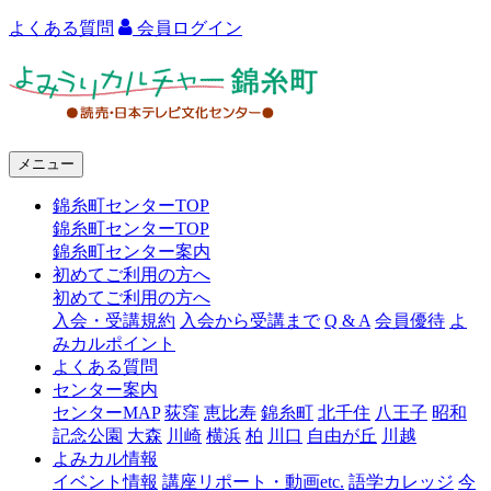
よくある質問
会員ログイン
よ
み
う
メニュー
り
錦糸町センターTOP
カ
錦糸町センターTOP
ル
錦糸町センター案内
初めてご利用の方へ
チ
初めてご利用の方へ
ャ
入会・受講規約
入会から受講まで
Q & A
会員優待
よ
みカルポイント
ー
よくある質問
センター案内
錦
センターMAP
荻窪
恵比寿
錦糸町
北千住
八王子
昭和
糸
記念公園
大森
川崎
横浜
柏
川口
自由が丘
川越
よみカル情報
町
イベント情報
講座リポート・動画etc.
語学カレッジ
今