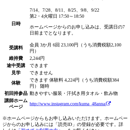
7/14、7/28、8/11、8/25、9/8、9/22
第2・4火曜日 17:50～18:50
日時
ホームページからのお申し込みは、受講日の7
日前までとなります。
会員
3か月 6回 23,100円（うち消費税額2,100
受講料
円）
維持費
2,244円
途中受講
できます
見学
できません
できます
体験料
4,224円（うち消費税額384
体験
円）
随時
初回持参品
動きやすい服装・汗拭き用タオル・飲み物
講師ホーム
http://www.instagram.com/kuma_48anna/
ページ
※ホームページからもお申し込みいただけます。ホームペー
ジからのお申し込みには「読売ID」の登録が必要です。詳