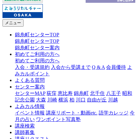
メニュー
錦糸町センターTOP
錦糸町センターTOP
錦糸町センター案内
初めてご利用の方へ
初めてご利用の方へ
入会・受講規約
入会から受講まで
Q & A
会員優待
よ
みカルポイント
よくある質問
センター案内
センターMAP
荻窪
恵比寿
錦糸町
北千住
八王子
昭和
記念公園
大森
川崎
横浜
柏
川口
自由が丘
川越
よみカル情報
イベント情報
講座リポート・動画etc.
語学カレッジ
今
月の占い
ワンポイント写真塾
講座検索
講師募集
講座リクエスト