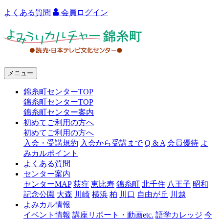
よくある質問
会員ログイン
よ
み
う
メニュー
り
錦糸町センターTOP
カ
錦糸町センターTOP
ル
錦糸町センター案内
初めてご利用の方へ
チ
初めてご利用の方へ
ャ
入会・受講規約
入会から受講まで
Q & A
会員優待
よ
みカルポイント
ー
よくある質問
センター案内
錦
センターMAP
荻窪
恵比寿
錦糸町
北千住
八王子
昭和
糸
記念公園
大森
川崎
横浜
柏
川口
自由が丘
川越
よみカル情報
町
イベント情報
講座リポート・動画etc.
語学カレッジ
今