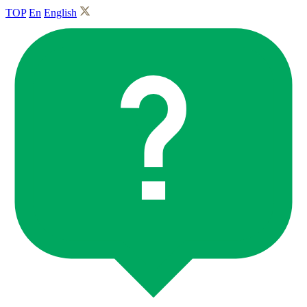
TOP
En
English